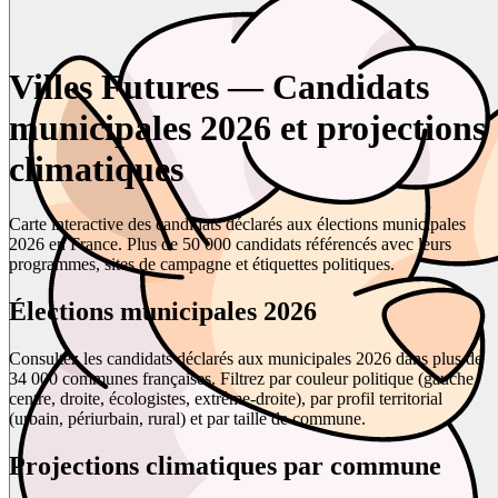
Villes Futures — Candidats
municipales 2026 et projections
climatiques
Carte interactive des candidats déclarés aux élections municipales
2026 en France. Plus de 50 000 candidats référencés avec leurs
programmes, sites de campagne et étiquettes politiques.
Élections municipales 2026
Consultez les candidats déclarés aux municipales 2026 dans plus de
34 000 communes françaises. Filtrez par couleur politique (gauche,
centre, droite, écologistes, extrême-droite), par profil territorial
(urbain, périurbain, rural) et par taille de commune.
Projections climatiques par commune