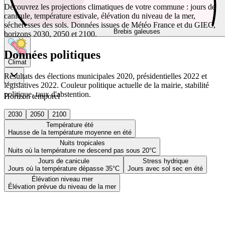
Découvrez les projections climatiques de votre commune : jours de
canicule, température estivale, élévation du niveau de la mer,
sécheresses des sols. Données issues de Météo France et du GIEC,
Brebis galeuses
horizons 2030, 2050 et 2100.
Données politiques
Climat
Résultats des élections municipales 2020, présidentielles 2022 et
législatives 2022. Couleur politique actuelle de la mairie, stabilité
politique, taux d'abstention.
Horizon temporel
2030
2050
2100
Température été
Hausse de la température moyenne en été
Nuits tropicales
Nuits où la température ne descend pas sous 20°C
Jours de canicule
Stress hydrique
Jours où la température dépasse 35°C
Jours avec sol sec en été
Élévation niveau mer
Élévation prévue du niveau de la mer