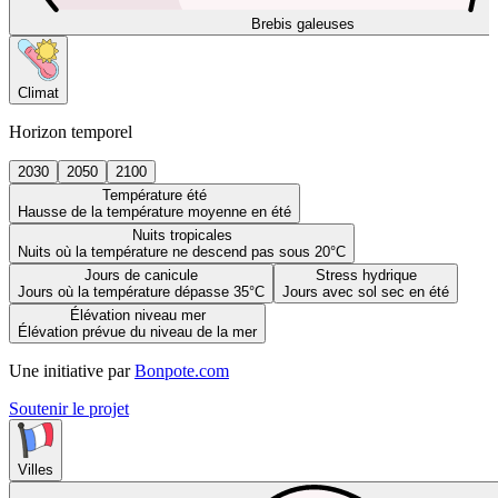
Brebis galeuses
Climat
Horizon temporel
2030
2050
2100
Température été
Hausse de la température moyenne en été
Nuits tropicales
Nuits où la température ne descend pas sous 20°C
Jours de canicule
Stress hydrique
Jours où la température dépasse 35°C
Jours avec sol sec en été
Élévation niveau mer
Élévation prévue du niveau de la mer
Une initiative par
Bonpote.com
Soutenir le projet
Villes