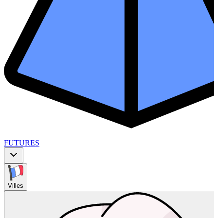
FUTURES
Villes