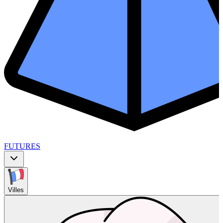
FUTURES
Villes