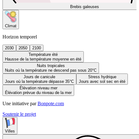
Brebis galeuses
Climat
Horizon temporel
2030
2050
2100
Température été
Hausse de la température moyenne en été
Nuits tropicales
Nuits où la température ne descend pas sous 20°C
Jours de canicule
Stress hydrique
Jours où la température dépasse 35°C
Jours avec sol sec en été
Élévation niveau mer
Élévation prévue du niveau de la mer
Une initiative par
Bonpote.com
Soutenir le projet
Villes