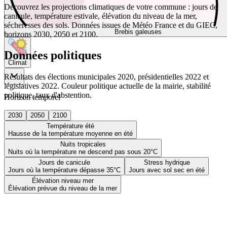
Découvrez les projections climatiques de votre commune : jours de
canicule, température estivale, élévation du niveau de la mer,
sécheresses des sols. Données issues de Météo France et du GIEC,
Brebis galeuses
horizons 2030, 2050 et 2100.
Données politiques
Climat
Résultats des élections municipales 2020, présidentielles 2022 et
législatives 2022. Couleur politique actuelle de la mairie, stabilité
politique, taux d'abstention.
Horizon temporel
2030
2050
2100
Température été
Hausse de la température moyenne en été
Nuits tropicales
Nuits où la température ne descend pas sous 20°C
Jours de canicule
Stress hydrique
Jours où la température dépasse 35°C
Jours avec sol sec en été
Élévation niveau mer
Élévation prévue du niveau de la mer