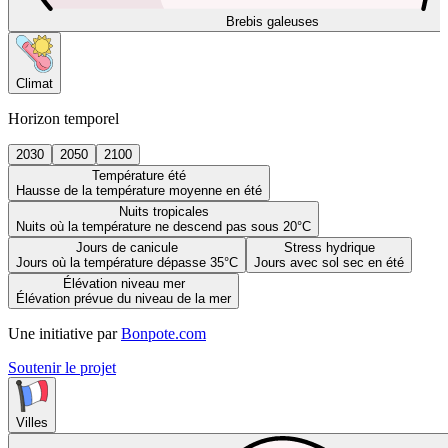
Brebis galeuses
Climat
Horizon temporel
2030
2050
2100
Température été
Hausse de la température moyenne en été
Nuits tropicales
Nuits où la température ne descend pas sous 20°C
Jours de canicule
Stress hydrique
Jours où la température dépasse 35°C
Jours avec sol sec en été
Élévation niveau mer
Élévation prévue du niveau de la mer
Une initiative par
Bonpote.com
Soutenir le projet
Villes