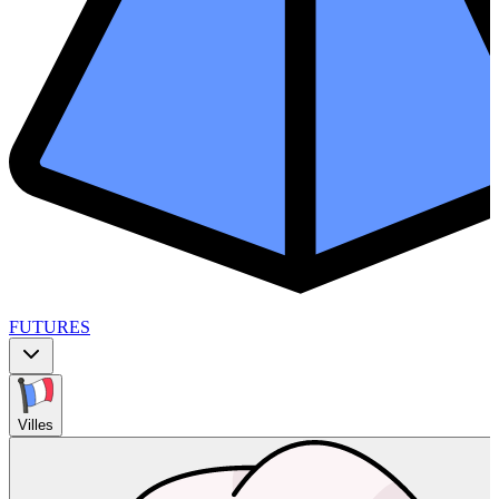
FUTURES
Villes