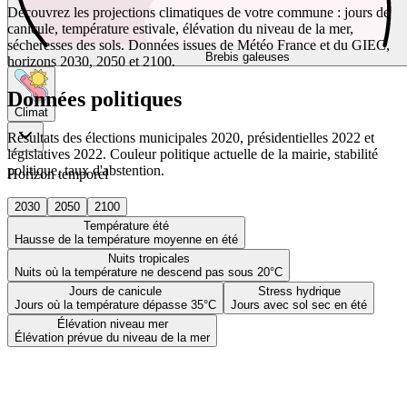
Découvrez les projections climatiques de votre commune : jours de
canicule, température estivale, élévation du niveau de la mer,
sécheresses des sols. Données issues de Météo France et du GIEC,
Brebis galeuses
horizons 2030, 2050 et 2100.
Données politiques
Climat
Résultats des élections municipales 2020, présidentielles 2022 et
législatives 2022. Couleur politique actuelle de la mairie, stabilité
politique, taux d'abstention.
Horizon temporel
2030
2050
2100
Température été
Hausse de la température moyenne en été
Nuits tropicales
Nuits où la température ne descend pas sous 20°C
Jours de canicule
Stress hydrique
Jours où la température dépasse 35°C
Jours avec sol sec en été
Élévation niveau mer
Élévation prévue du niveau de la mer