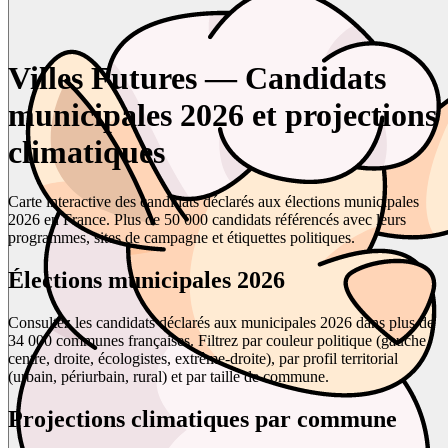
Villes Futures — Candidats
municipales 2026 et projections
climatiques
Carte interactive des candidats déclarés aux élections municipales
2026 en France. Plus de 50 000 candidats référencés avec leurs
programmes, sites de campagne et étiquettes politiques.
Élections municipales 2026
Consultez les candidats déclarés aux municipales 2026 dans plus de
34 000 communes françaises. Filtrez par couleur politique (gauche,
centre, droite, écologistes, extrême-droite), par profil territorial
(urbain, périurbain, rural) et par taille de commune.
Projections climatiques par commune