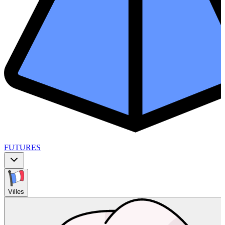
FUTURES
Villes