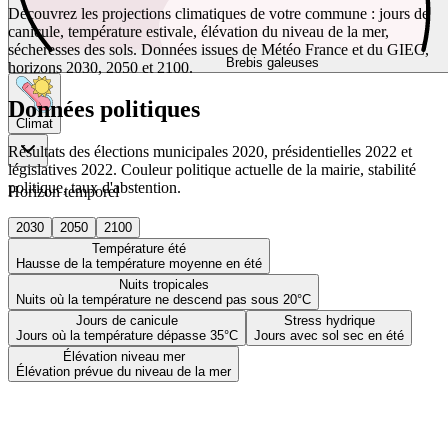
Découvrez les projections climatiques de votre commune : jours de
canicule, température estivale, élévation du niveau de la mer,
sécheresses des sols. Données issues de Météo France et du GIEC,
Brebis galeuses
horizons 2030, 2050 et 2100.
Données politiques
Climat
Résultats des élections municipales 2020, présidentielles 2022 et
législatives 2022. Couleur politique actuelle de la mairie, stabilité
politique, taux d'abstention.
Horizon temporel
2030
2050
2100
Température été
Hausse de la température moyenne en été
Nuits tropicales
Nuits où la température ne descend pas sous 20°C
Jours de canicule
Stress hydrique
Jours où la température dépasse 35°C
Jours avec sol sec en été
Élévation niveau mer
Élévation prévue du niveau de la mer