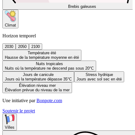
Brebis galeuses
Climat
Horizon temporel
2030
2050
2100
Température été
Hausse de la température moyenne en été
Nuits tropicales
Nuits où la température ne descend pas sous 20°C
Jours de canicule
Stress hydrique
Jours où la température dépasse 35°C
Jours avec sol sec en été
Élévation niveau mer
Élévation prévue du niveau de la mer
Une initiative par
Bonpote.com
Soutenir le projet
Villes