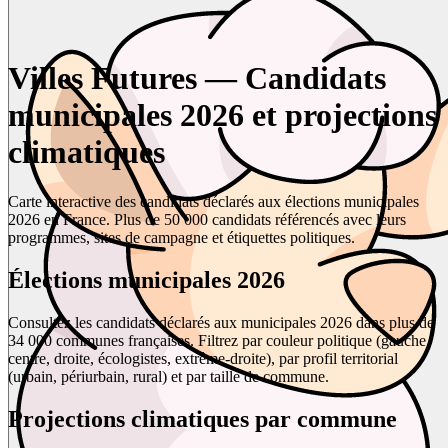
Villes Futures — Candidats
municipales 2026 et projections
climatiques
Carte interactive des candidats déclarés aux élections municipales
2026 en France. Plus de 50 000 candidats référencés avec leurs
programmes, sites de campagne et étiquettes politiques.
Élections municipales 2026
Consultez les candidats déclarés aux municipales 2026 dans plus de
34 000 communes françaises. Filtrez par couleur politique (gauche,
centre, droite, écologistes, extrême-droite), par profil territorial
(urbain, périurbain, rural) et par taille de commune.
Projections climatiques par commune