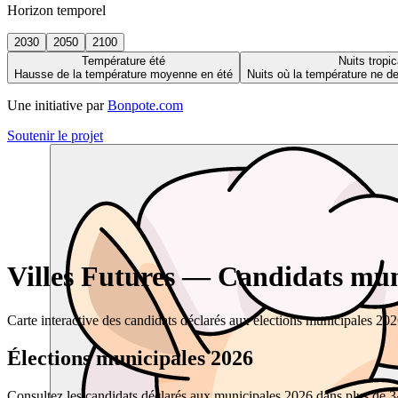
Horizon temporel
2030
2050
2100
Température été
Nuits tropic
Hausse de la température moyenne en été
Nuits où la température ne 
Une initiative par
Bonpote.com
Soutenir le projet
Villes Futures — Candidats muni
Carte interactive des candidats déclarés aux élections municipales 20
Élections municipales 2026
Consultez les candidats déclarés aux municipales 2026 dans plus de 34 0