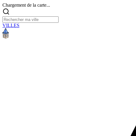
Chargement de la carte...
VILLES