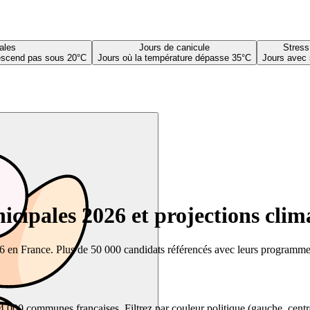
ales
Jours de canicule
Stress
descend pas sous 20°C
Jours où la température dépasse 35°C
Jours avec 
cipales 2026 et projections clim
26 en France. Plus de 50 000 candidats référencés avec leurs programmes,
00 communes françaises. Filtrez par couleur politique (gauche, centre, dr