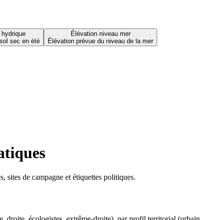
 hydrique
Élévation niveau mer
sol sec en été
Élévation prévue du niveau de la mer
atiques
 sites de campagne et étiquettes politiques.
oite, écologistes, extrême-droite), par profil territorial (urbain,