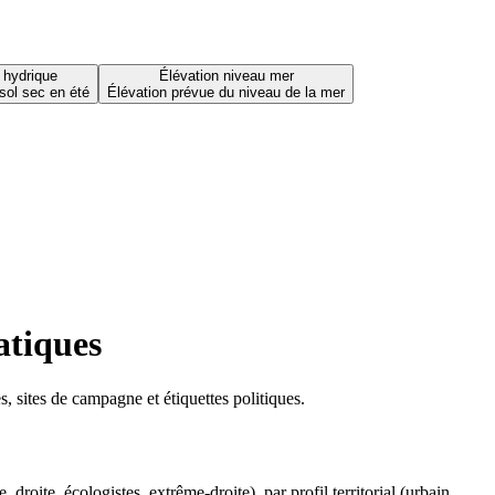
 hydrique
Élévation niveau mer
sol sec en été
Élévation prévue du niveau de la mer
atiques
 sites de campagne et étiquettes politiques.
oite, écologistes, extrême-droite), par profil territorial (urbain,