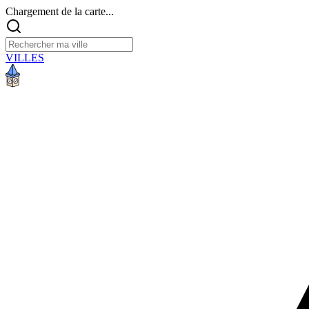
Chargement de la carte...
VILLES