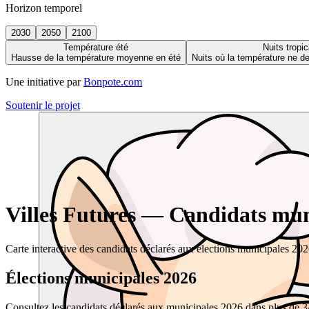
Horizon temporel
2030
2050
2100
Température été
Nuits tropic
Hausse de la température moyenne en été
Nuits où la température ne 
Une initiative par
Bonpote.com
Soutenir le projet
Villes Futures — Candidats muni
Carte interactive des candidats déclarés aux élections municipales 20
Élections municipales 2026
Consultez les candidats déclarés aux municipales 2026 dans plus de 34 0