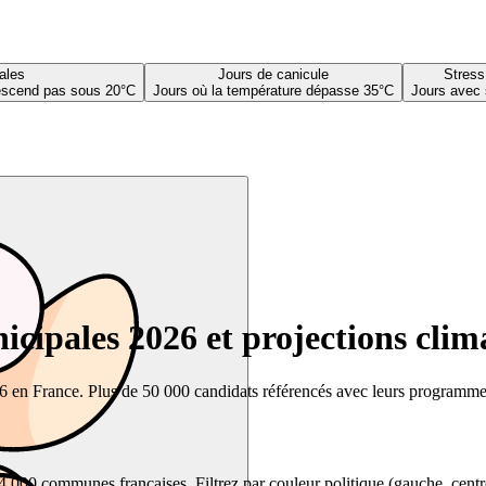
ales
Jours de canicule
Stress
descend pas sous 20°C
Jours où la température dépasse 35°C
Jours avec 
cipales 2026 et projections clim
26 en France. Plus de 50 000 candidats référencés avec leurs programmes,
00 communes françaises. Filtrez par couleur politique (gauche, centre, dr