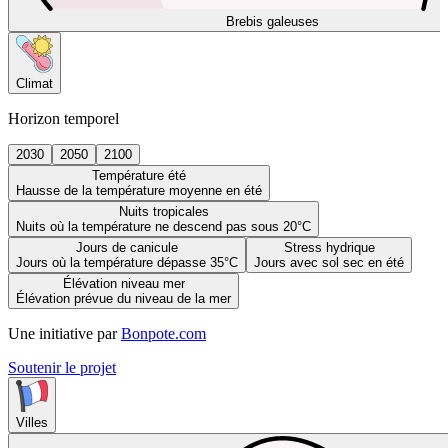
Brebis galeuses
Climat
Horizon temporel
2030
2050
2100
Température été
Hausse de la température moyenne en été
Nuits tropicales
Nuits où la température ne descend pas sous 20°C
Jours de canicule
Stress hydrique
Jours où la température dépasse 35°C
Jours avec sol sec en été
Élévation niveau mer
Élévation prévue du niveau de la mer
Une initiative par
Bonpote.com
Soutenir le projet
Villes