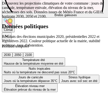
Découvrez les projections climatiques de votre commune : jours de
canicule, température estivale, élévation du niveau de la mer,
sécheresses des sols. Données issues de Météo France et du GIEC,
Brebis galeuses
horizons 2030, 2050 et 2100.
Données politiques
Climat
Résultats des élections municipales 2020, présidentielles 2022 et
législatives 2022. Couleur politique actuelle de la mairie, stabilité
politique, taux d'abstention.
Horizon temporel
2030
2050
2100
Température été
Hausse de la température moyenne en été
Nuits tropicales
Nuits où la température ne descend pas sous 20°C
Jours de canicule
Stress hydrique
Jours où la température dépasse 35°C
Jours avec sol sec en été
Élévation niveau mer
Élévation prévue du niveau de la mer