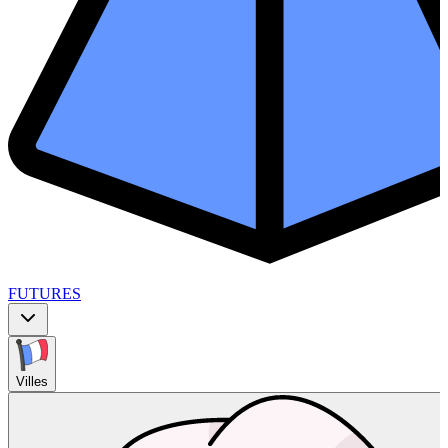
FUTURES
Villes