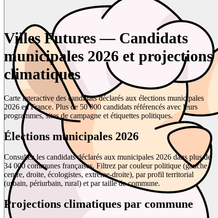
Villes Futures — Candidats
municipales 2026 et projections
climatiques
Carte interactive des candidats déclarés aux élections municipales
2026 en France. Plus de 50 000 candidats référencés avec leurs
programmes, sites de campagne et étiquettes politiques.
Élections municipales 2026
Consultez les candidats déclarés aux municipales 2026 dans plus de
34 000 communes françaises. Filtrez par couleur politique (gauche,
centre, droite, écologistes, extrême-droite), par profil territorial
(urbain, périurbain, rural) et par taille de commune.
Projections climatiques par commune