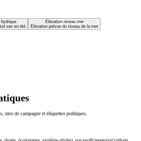
 hydrique
Élévation niveau mer
sol sec en été
Élévation prévue du niveau de la mer
atiques
 sites de campagne et étiquettes politiques.
oite, écologistes, extrême-droite), par profil territorial (urbain,