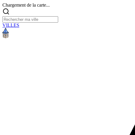
Chargement de la carte...
VILLES