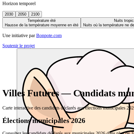
Horizon temporel
2030
2050
2100
Température été
Nuits tropic
Hausse de la température moyenne en été
Nuits où la température ne 
Une initiative par
Bonpote.com
Soutenir le projet
Villes Futures — Candidats muni
Carte interactive des candidats déclarés aux élections municipales 20
Élections municipales 2026
Consultez les candidats déclarés aux municipales 2026 dans plus de 34 0