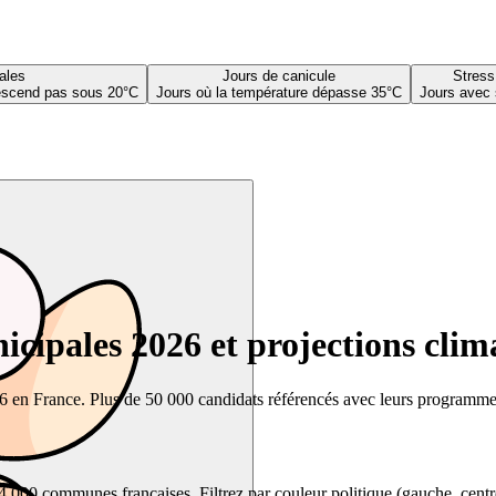
ales
Jours de canicule
Stress
descend pas sous 20°C
Jours où la température dépasse 35°C
Jours avec 
cipales 2026 et projections clim
26 en France. Plus de 50 000 candidats référencés avec leurs programmes,
00 communes françaises. Filtrez par couleur politique (gauche, centre, dr