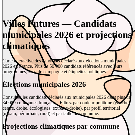
Villes Futures — Candidats
municipales 2026 et projections
climatiques
Carte interactive des candidats déclarés aux élections municipales
2026 en France. Plus de 50 000 candidats référencés avec leurs
programmes, sites de campagne et étiquettes politiques.
Élections municipales 2026
Consultez les candidats déclarés aux municipales 2026 dans plus de
34 000 communes françaises. Filtrez par couleur politique (gauche,
centre, droite, écologistes, extrême-droite), par profil territorial
(urbain, périurbain, rural) et par taille de commune.
Projections climatiques par commune