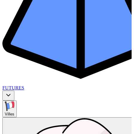
FUTURES
Villes