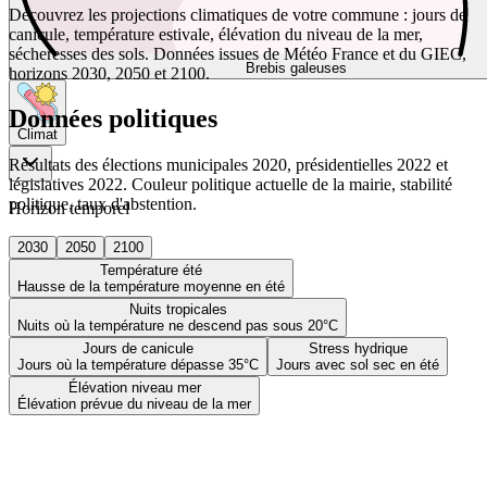
Découvrez les projections climatiques de votre commune : jours de
canicule, température estivale, élévation du niveau de la mer,
sécheresses des sols. Données issues de Météo France et du GIEC,
Brebis galeuses
horizons 2030, 2050 et 2100.
Données politiques
Climat
Résultats des élections municipales 2020, présidentielles 2022 et
législatives 2022. Couleur politique actuelle de la mairie, stabilité
politique, taux d'abstention.
Horizon temporel
2030
2050
2100
Température été
Hausse de la température moyenne en été
Nuits tropicales
Nuits où la température ne descend pas sous 20°C
Jours de canicule
Stress hydrique
Jours où la température dépasse 35°C
Jours avec sol sec en été
Élévation niveau mer
Élévation prévue du niveau de la mer