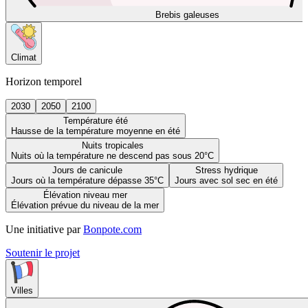
Brebis galeuses
Climat
Horizon temporel
2030
2050
2100
Température été
Hausse de la température moyenne en été
Nuits tropicales
Nuits où la température ne descend pas sous 20°C
Jours de canicule
Stress hydrique
Jours où la température dépasse 35°C
Jours avec sol sec en été
Élévation niveau mer
Élévation prévue du niveau de la mer
Une initiative par
Bonpote.com
Soutenir le projet
Villes