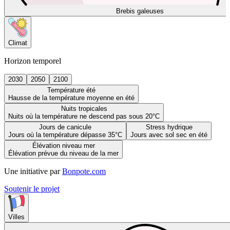
Brebis galeuses
Climat
Horizon temporel
2030
2050
2100
Température été
Hausse de la température moyenne en été
Nuits tropicales
Nuits où la température ne descend pas sous 20°C
Jours de canicule
Stress hydrique
Jours où la température dépasse 35°C
Jours avec sol sec en été
Élévation niveau mer
Élévation prévue du niveau de la mer
Une initiative par
Bonpote.com
Soutenir le projet
Villes