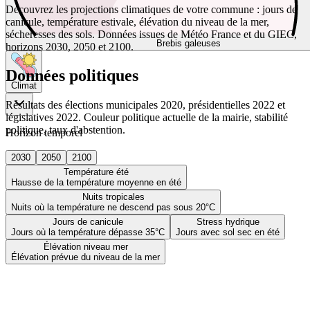
Découvrez les projections climatiques de votre commune : jours de
canicule, température estivale, élévation du niveau de la mer,
sécheresses des sols. Données issues de Météo France et du GIEC,
Brebis galeuses
horizons 2030, 2050 et 2100.
Données politiques
Climat
Résultats des élections municipales 2020, présidentielles 2022 et
législatives 2022. Couleur politique actuelle de la mairie, stabilité
politique, taux d'abstention.
Horizon temporel
2030
2050
2100
Température été
Hausse de la température moyenne en été
Nuits tropicales
Nuits où la température ne descend pas sous 20°C
Jours de canicule
Stress hydrique
Jours où la température dépasse 35°C
Jours avec sol sec en été
Élévation niveau mer
Élévation prévue du niveau de la mer