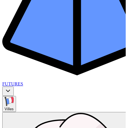
FUTURES
Villes