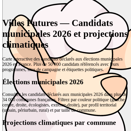
Villes Futures — Candidats
municipales 2026 et projections
climatiques
Carte interactive des candidats déclarés aux élections municipales
2026 en France. Plus de 50 000 candidats référencés avec leurs
programmes, sites de campagne et étiquettes politiques.
Élections municipales 2026
Consultez les candidats déclarés aux municipales 2026 dans plus de
34 000 communes françaises. Filtrez par couleur politique (gauche,
centre, droite, écologistes, extrême-droite), par profil territorial
(urbain, périurbain, rural) et par taille de commune.
Projections climatiques par commune