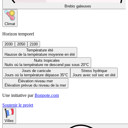
Brebis galeuses
Climat
Horizon temporel
2030
2050
2100
Température été
Hausse de la température moyenne en été
Nuits tropicales
Nuits où la température ne descend pas sous 20°C
Jours de canicule
Stress hydrique
Jours où la température dépasse 35°C
Jours avec sol sec en été
Élévation niveau mer
Élévation prévue du niveau de la mer
Une initiative par
Bonpote.com
Soutenir le projet
Villes