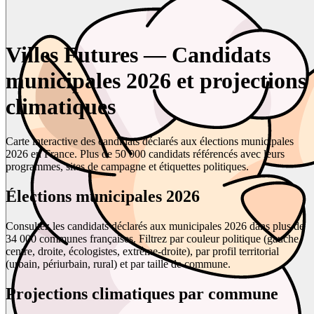
Villes Futures — Candidats
municipales 2026 et projections
climatiques
Carte interactive des candidats déclarés aux élections municipales
2026 en France. Plus de 50 000 candidats référencés avec leurs
programmes, sites de campagne et étiquettes politiques.
Élections municipales 2026
Consultez les candidats déclarés aux municipales 2026 dans plus de
34 000 communes françaises. Filtrez par couleur politique (gauche,
centre, droite, écologistes, extrême-droite), par profil territorial
(urbain, périurbain, rural) et par taille de commune.
Projections climatiques par commune