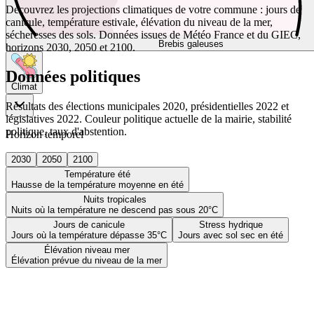
Découvrez les projections climatiques de votre commune : jours de
canicule, température estivale, élévation du niveau de la mer,
sécheresses des sols. Données issues de Météo France et du GIEC,
Brebis galeuses
horizons 2030, 2050 et 2100.
Données politiques
Climat
Résultats des élections municipales 2020, présidentielles 2022 et
législatives 2022. Couleur politique actuelle de la mairie, stabilité
politique, taux d'abstention.
Horizon temporel
2030
2050
2100
Température été
Hausse de la température moyenne en été
Nuits tropicales
Nuits où la température ne descend pas sous 20°C
Jours de canicule
Stress hydrique
Jours où la température dépasse 35°C
Jours avec sol sec en été
Élévation niveau mer
Élévation prévue du niveau de la mer