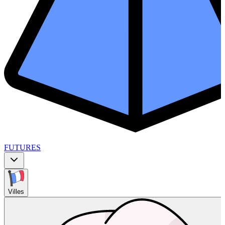
FUTURES
Villes