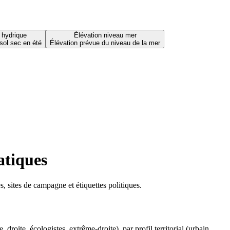
 hydrique
Élévation niveau mer
sol sec en été
Élévation prévue du niveau de la mer
atiques
 sites de campagne et étiquettes politiques.
oite, écologistes, extrême-droite), par profil territorial (urbain,