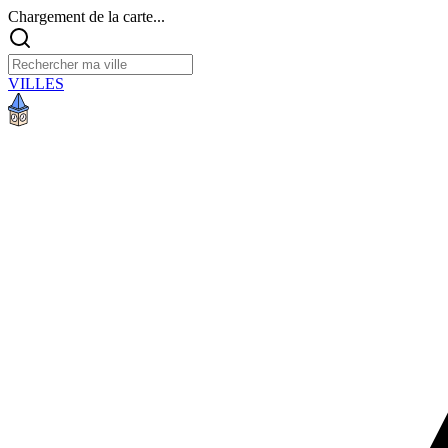
Chargement de la carte...
VILLES