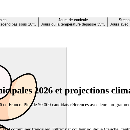
ales
Jours de canicule
Stress
descend pas sous 20°C
Jours où la température dépasse 35°C
Jours avec 
cipales 2026 et projections clim
26 en France. Plus de 50 000 candidats référencés avec leurs programmes,
00 communes françaises. Filtrez par couleur politique (gauche, centre, dr