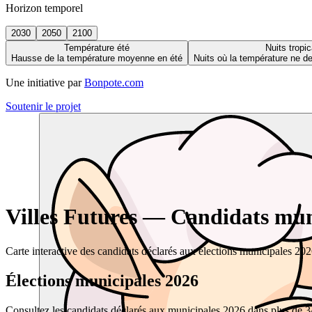
Horizon temporel
2030
2050
2100
Température été
Nuits tropic
Hausse de la température moyenne en été
Nuits où la température ne 
Une initiative par
Bonpote.com
Soutenir le projet
Villes Futures — Candidats muni
Carte interactive des candidats déclarés aux élections municipales 20
Élections municipales 2026
Consultez les candidats déclarés aux municipales 2026 dans plus de 34 0