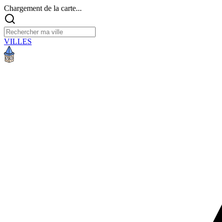
Chargement de la carte...
VILLES