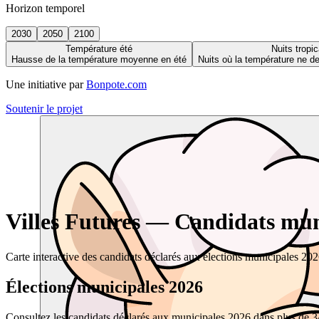
Horizon temporel
2030
2050
2100
Température été
Nuits tropic
Hausse de la température moyenne en été
Nuits où la température ne 
Une initiative par
Bonpote.com
Soutenir le projet
Villes Futures — Candidats muni
Carte interactive des candidats déclarés aux élections municipales 20
Élections municipales 2026
Consultez les candidats déclarés aux municipales 2026 dans plus de 34 0