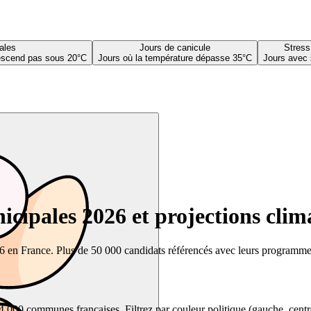
ales
Jours de canicule
Stress
descend pas sous 20°C
Jours où la température dépasse 35°C
Jours avec 
cipales 2026 et projections clim
26 en France. Plus de 50 000 candidats référencés avec leurs programmes,
00 communes françaises. Filtrez par couleur politique (gauche, centre, dr