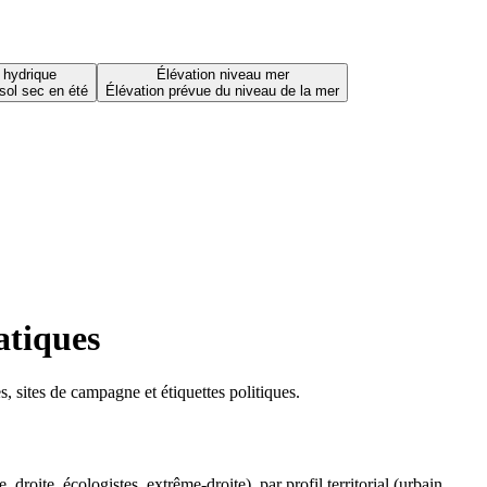
 hydrique
Élévation niveau mer
sol sec en été
Élévation prévue du niveau de la mer
atiques
 sites de campagne et étiquettes politiques.
oite, écologistes, extrême-droite), par profil territorial (urbain,