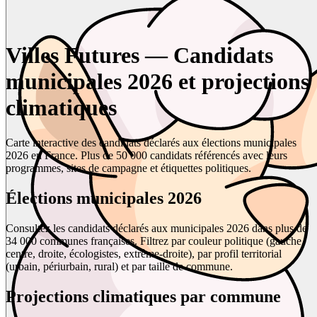
Villes Futures — Candidats
municipales 2026 et projections
climatiques
Carte interactive des candidats déclarés aux élections municipales
2026 en France. Plus de 50 000 candidats référencés avec leurs
programmes, sites de campagne et étiquettes politiques.
Élections municipales 2026
Consultez les candidats déclarés aux municipales 2026 dans plus de
34 000 communes françaises. Filtrez par couleur politique (gauche,
centre, droite, écologistes, extrême-droite), par profil territorial
(urbain, périurbain, rural) et par taille de commune.
Projections climatiques par commune