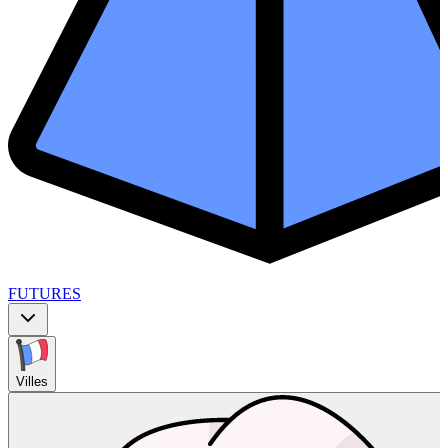
FUTURES
Villes