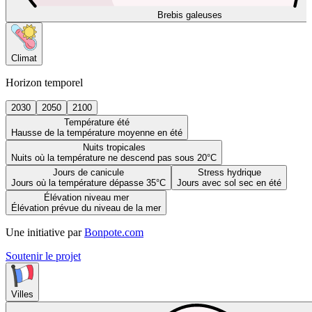
Brebis galeuses
Climat
Horizon temporel
2030
2050
2100
Température été
Hausse de la température moyenne en été
Nuits tropicales
Nuits où la température ne descend pas sous 20°C
Jours de canicule
Stress hydrique
Jours où la température dépasse 35°C
Jours avec sol sec en été
Élévation niveau mer
Élévation prévue du niveau de la mer
Une initiative par
Bonpote.com
Soutenir le projet
Villes