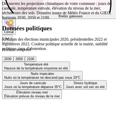
Découvrez les projections climatiques de votre commune : jours de
canicule, température estivale, élévation du niveau de la mer,
sécheresses des sols. Données issues de Météo France et du GIEC,
Brebis galeuses
horizons 2030, 2050 et 2100.
Données politiques
Climat
Résultats des élections municipales 2020, présidentielles 2022 et
législatives 2022. Couleur politique actuelle de la mairie, stabilité
politique, taux d'abstention.
Horizon temporel
2030
2050
2100
Température été
Hausse de la température moyenne en été
Nuits tropicales
Nuits où la température ne descend pas sous 20°C
Jours de canicule
Stress hydrique
Jours où la température dépasse 35°C
Jours avec sol sec en été
Élévation niveau mer
Élévation prévue du niveau de la mer