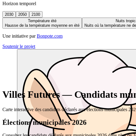
Horizon temporel
2030
2050
2100
Température été
Nuits tropic
Hausse de la température moyenne en été
Nuits où la température ne 
Une initiative par
Bonpote.com
Soutenir le projet
Villes Futures — Candidats muni
Carte interactive des candidats déclarés aux élections municipales 20
Élections municipales 2026
Consultez les candidats déclarés aux municipales 2026 dans plus de 34 0