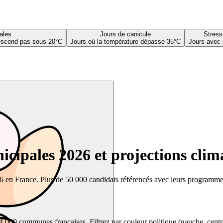
ales
Jours de canicule
Stress
descend pas sous 20°C
Jours où la température dépasse 35°C
Jours avec 
cipales 2026 et projections clim
26 en France. Plus de 50 000 candidats référencés avec leurs programmes,
00 communes françaises. Filtrez par couleur politique (gauche, centre, dr