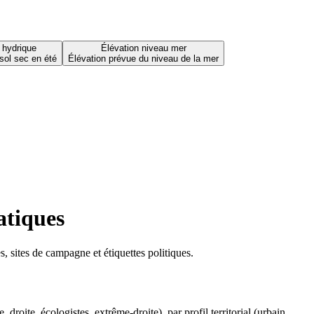
 hydrique
Élévation niveau mer
sol sec en été
Élévation prévue du niveau de la mer
atiques
 sites de campagne et étiquettes politiques.
oite, écologistes, extrême-droite), par profil territorial (urbain,