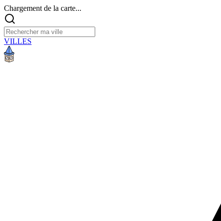
Chargement de la carte...
VILLES