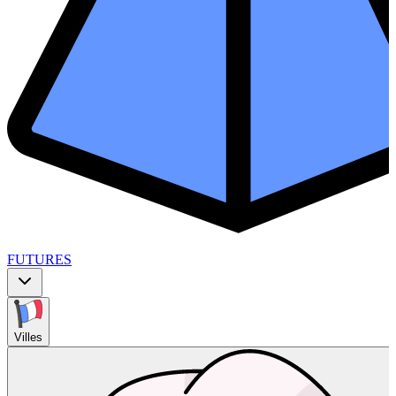
FUTURES
Villes