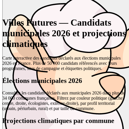
Villes Futures — Candidats
municipales 2026 et projections
climatiques
Carte interactive des candidats déclarés aux élections municipales
2026 en France. Plus de 50 000 candidats référencés avec leurs
programmes, sites de campagne et étiquettes politiques.
Élections municipales 2026
Consultez les candidats déclarés aux municipales 2026 dans plus de
34 000 communes françaises. Filtrez par couleur politique (gauche,
centre, droite, écologistes, extrême-droite), par profil territorial
(urbain, périurbain, rural) et par taille de commune.
Projections climatiques par commune