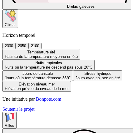
Brebis galeuses
Climat
Horizon temporel
2030
2050
2100
Température été
Hausse de la température moyenne en été
Nuits tropicales
Nuits où la température ne descend pas sous 20°C
Jours de canicule
Stress hydrique
Jours où la température dépasse 35°C
Jours avec sol sec en été
Élévation niveau mer
Élévation prévue du niveau de la mer
Une initiative par
Bonpote.com
Soutenir le projet
Villes