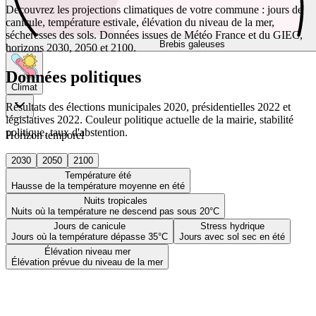
Découvrez les projections climatiques de votre commune : jours de
canicule, température estivale, élévation du niveau de la mer,
sécheresses des sols. Données issues de Météo France et du GIEC,
Brebis galeuses
horizons 2030, 2050 et 2100.
Données politiques
Climat
Résultats des élections municipales 2020, présidentielles 2022 et
législatives 2022. Couleur politique actuelle de la mairie, stabilité
politique, taux d'abstention.
Horizon temporel
2030
2050
2100
Température été
Hausse de la température moyenne en été
Nuits tropicales
Nuits où la température ne descend pas sous 20°C
Jours de canicule
Stress hydrique
Jours où la température dépasse 35°C
Jours avec sol sec en été
Élévation niveau mer
Élévation prévue du niveau de la mer