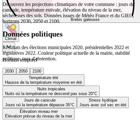
Découvrez les projections climatiques de votre commune : jours de
canicule, température estivale, élévation du niveau de la mer,
sécheresses des sols. Données issues de Météo France et du GIEC,
Brebis galeuses
horizons 2030, 2050 et 2100.
Données politiques
Climat
Résultats des élections municipales 2020, présidentielles 2022 et
législatives 2022. Couleur politique actuelle de la mairie, stabilité
politique, taux d'abstention.
Horizon temporel
2030
2050
2100
Température été
Hausse de la température moyenne en été
Nuits tropicales
Nuits où la température ne descend pas sous 20°C
Jours de canicule
Stress hydrique
Jours où la température dépasse 35°C
Jours avec sol sec en été
Élévation niveau mer
Élévation prévue du niveau de la mer