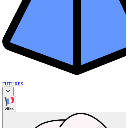
FUTURES
Villes