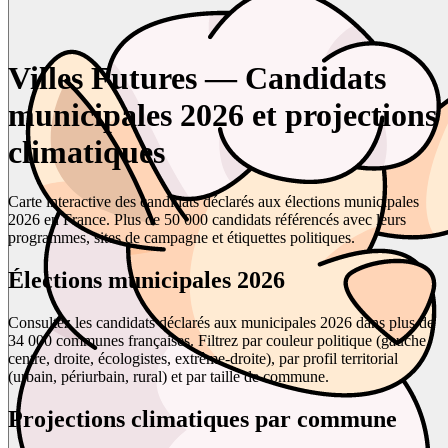
Villes Futures — Candidats
municipales 2026 et projections
climatiques
Carte interactive des candidats déclarés aux élections municipales
2026 en France. Plus de 50 000 candidats référencés avec leurs
programmes, sites de campagne et étiquettes politiques.
Élections municipales 2026
Consultez les candidats déclarés aux municipales 2026 dans plus de
34 000 communes françaises. Filtrez par couleur politique (gauche,
centre, droite, écologistes, extrême-droite), par profil territorial
(urbain, périurbain, rural) et par taille de commune.
Projections climatiques par commune