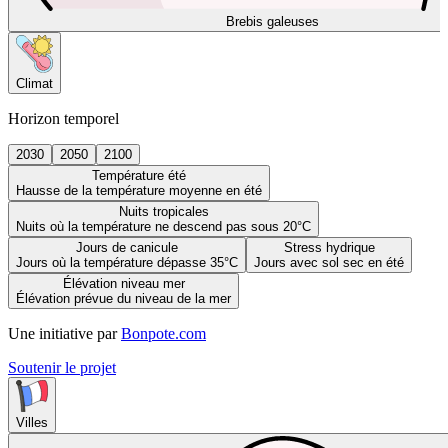
Brebis galeuses
Climat
Horizon temporel
2030
2050
2100
Température été
Hausse de la température moyenne en été
Nuits tropicales
Nuits où la température ne descend pas sous 20°C
Jours de canicule
Stress hydrique
Jours où la température dépasse 35°C
Jours avec sol sec en été
Élévation niveau mer
Élévation prévue du niveau de la mer
Une initiative par
Bonpote.com
Soutenir le projet
Villes