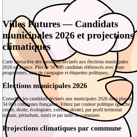
Villes Futures — Candidats
municipales 2026 et projections
climatiques
Carte interactive des candidats déclarés aux élections municipales
2026 en France. Plus de 50 000 candidats référencés avec leurs
programmes, sites de campagne et étiquettes politiques.
Élections municipales 2026
Consultez les candidats déclarés aux municipales 2026 dans plus de
34 000 communes françaises. Filtrez par couleur politique (gauche,
centre, droite, écologistes, extrême-droite), par profil territorial
(urbain, périurbain, rural) et par taille de commune.
Projections climatiques par commune