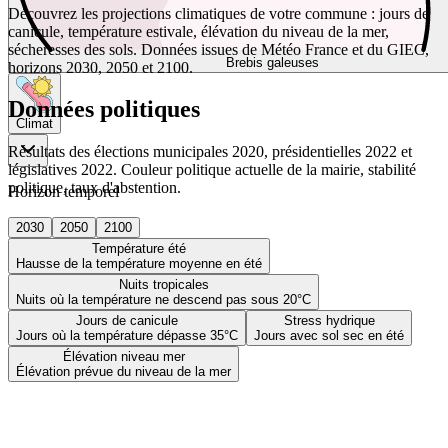
Découvrez les projections climatiques de votre commune : jours de
canicule, température estivale, élévation du niveau de la mer,
sécheresses des sols. Données issues de Météo France et du GIEC,
Brebis galeuses
horizons 2030, 2050 et 2100.
Données politiques
Climat
Résultats des élections municipales 2020, présidentielles 2022 et
législatives 2022. Couleur politique actuelle de la mairie, stabilité
politique, taux d'abstention.
Horizon temporel
2030
2050
2100
Température été
Hausse de la température moyenne en été
Nuits tropicales
Nuits où la température ne descend pas sous 20°C
Jours de canicule
Stress hydrique
Jours où la température dépasse 35°C
Jours avec sol sec en été
Élévation niveau mer
Élévation prévue du niveau de la mer