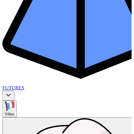
FUTURES
Villes