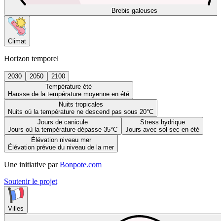
Brebis galeuses
Climat
Horizon temporel
2030
2050
2100
Température été
Hausse de la température moyenne en été
Nuits tropicales
Nuits où la température ne descend pas sous 20°C
Jours de canicule
Stress hydrique
Jours où la température dépasse 35°C
Jours avec sol sec en été
Élévation niveau mer
Élévation prévue du niveau de la mer
Une initiative par
Bonpote.com
Soutenir le projet
Villes