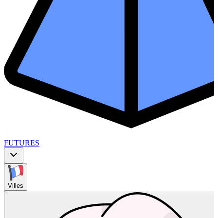
FUTURES
Villes