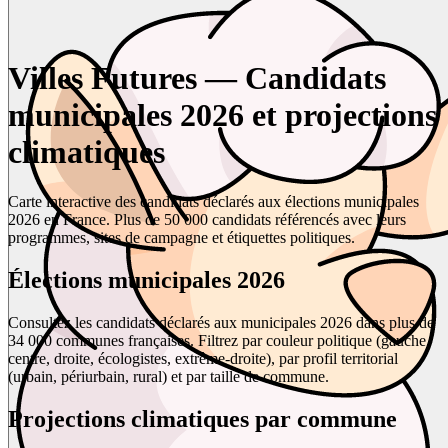
Villes Futures — Candidats
municipales 2026 et projections
climatiques
Carte interactive des candidats déclarés aux élections municipales
2026 en France. Plus de 50 000 candidats référencés avec leurs
programmes, sites de campagne et étiquettes politiques.
Élections municipales 2026
Consultez les candidats déclarés aux municipales 2026 dans plus de
34 000 communes françaises. Filtrez par couleur politique (gauche,
centre, droite, écologistes, extrême-droite), par profil territorial
(urbain, périurbain, rural) et par taille de commune.
Projections climatiques par commune