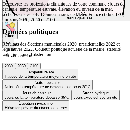
Découvrez les projections climatiques de votre commune : jours de
canicule, température estivale, élévation du niveau de la mer,
sécheresses des sols. Données issues de Météo France et du GIEC,
Brebis galeuses
horizons 2030, 2050 et 2100.
Données politiques
Climat
Résultats des élections municipales 2020, présidentielles 2022 et
législatives 2022. Couleur politique actuelle de la mairie, stabilité
politique, taux d'abstention.
Horizon temporel
2030
2050
2100
Température été
Hausse de la température moyenne en été
Nuits tropicales
Nuits où la température ne descend pas sous 20°C
Jours de canicule
Stress hydrique
Jours où la température dépasse 35°C
Jours avec sol sec en été
Élévation niveau mer
Élévation prévue du niveau de la mer