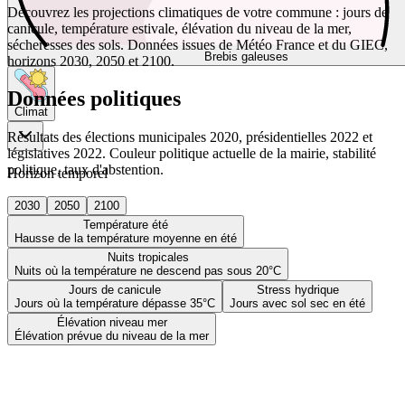
Découvrez les projections climatiques de votre commune : jours de
canicule, température estivale, élévation du niveau de la mer,
sécheresses des sols. Données issues de Météo France et du GIEC,
Brebis galeuses
horizons 2030, 2050 et 2100.
Données politiques
Climat
Résultats des élections municipales 2020, présidentielles 2022 et
législatives 2022. Couleur politique actuelle de la mairie, stabilité
politique, taux d'abstention.
Horizon temporel
2030
2050
2100
Température été
Hausse de la température moyenne en été
Nuits tropicales
Nuits où la température ne descend pas sous 20°C
Jours de canicule
Stress hydrique
Jours où la température dépasse 35°C
Jours avec sol sec en été
Élévation niveau mer
Élévation prévue du niveau de la mer