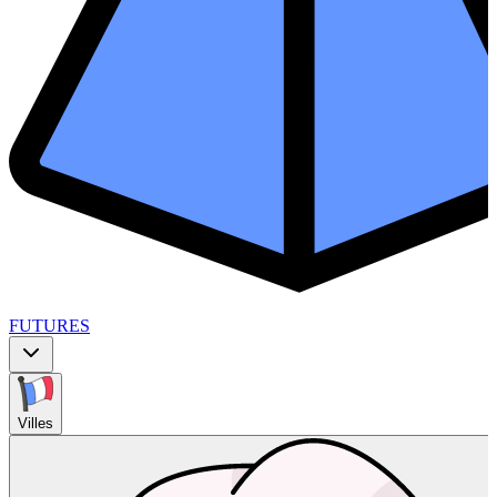
FUTURES
Villes