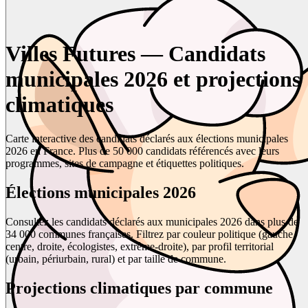
Villes Futures — Candidats
municipales 2026 et projections
climatiques
Carte interactive des candidats déclarés aux élections municipales
2026 en France. Plus de 50 000 candidats référencés avec leurs
programmes, sites de campagne et étiquettes politiques.
Élections municipales 2026
Consultez les candidats déclarés aux municipales 2026 dans plus de
34 000 communes françaises. Filtrez par couleur politique (gauche,
centre, droite, écologistes, extrême-droite), par profil territorial
(urbain, périurbain, rural) et par taille de commune.
Projections climatiques par commune