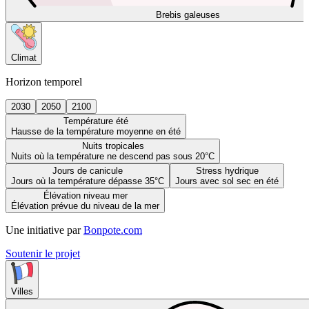
Brebis galeuses
Climat
Horizon temporel
2030
2050
2100
Température été
Hausse de la température moyenne en été
Nuits tropicales
Nuits où la température ne descend pas sous 20°C
Jours de canicule
Stress hydrique
Jours où la température dépasse 35°C
Jours avec sol sec en été
Élévation niveau mer
Élévation prévue du niveau de la mer
Une initiative par
Bonpote.com
Soutenir le projet
Villes