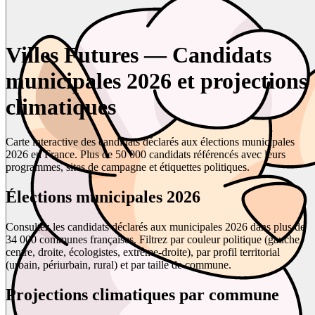
Villes Futures — Candidats
municipales 2026 et projections
climatiques
Carte interactive des candidats déclarés aux élections municipales
2026 en France. Plus de 50 000 candidats référencés avec leurs
programmes, sites de campagne et étiquettes politiques.
Élections municipales 2026
Consultez les candidats déclarés aux municipales 2026 dans plus de
34 000 communes françaises. Filtrez par couleur politique (gauche,
centre, droite, écologistes, extrême-droite), par profil territorial
(urbain, périurbain, rural) et par taille de commune.
Projections climatiques par commune