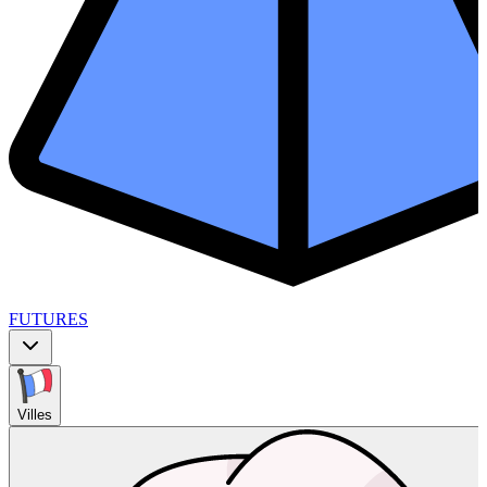
FUTURES
Villes