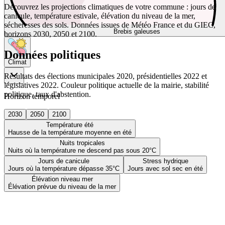
Découvrez les projections climatiques de votre commune : jours de
canicule, température estivale, élévation du niveau de la mer,
sécheresses des sols. Données issues de Météo France et du GIEC,
Brebis galeuses
horizons 2030, 2050 et 2100.
Données politiques
Climat
Résultats des élections municipales 2020, présidentielles 2022 et
législatives 2022. Couleur politique actuelle de la mairie, stabilité
politique, taux d'abstention.
Horizon temporel
2030
2050
2100
Température été
Hausse de la température moyenne en été
Nuits tropicales
Nuits où la température ne descend pas sous 20°C
Jours de canicule
Stress hydrique
Jours où la température dépasse 35°C
Jours avec sol sec en été
Élévation niveau mer
Élévation prévue du niveau de la mer