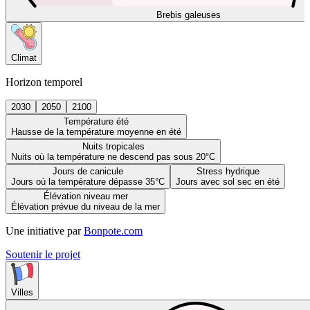
Brebis galeuses
Climat
Horizon temporel
2030
2050
2100
Température été
Hausse de la température moyenne en été
Nuits tropicales
Nuits où la température ne descend pas sous 20°C
Jours de canicule
Stress hydrique
Jours où la température dépasse 35°C
Jours avec sol sec en été
Élévation niveau mer
Élévation prévue du niveau de la mer
Une initiative par
Bonpote.com
Soutenir le projet
Villes