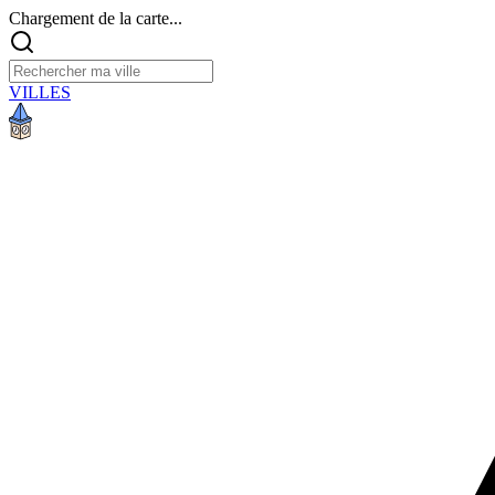
Chargement de la carte...
VILLES