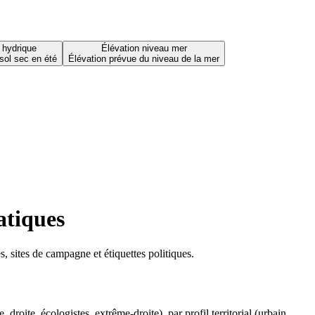
 hydrique
Élévation niveau mer
sol sec en été
Élévation prévue du niveau de la mer
atiques
 sites de campagne et étiquettes politiques.
oite, écologistes, extrême-droite), par profil territorial (urbain,