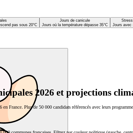
ales
Jours de canicule
Stress
descend pas sous 20°C
Jours où la température dépasse 35°C
Jours avec 
cipales 2026 et projections clim
26 en France. Plus de 50 000 candidats référencés avec leurs programmes,
00 communes françaises. Filtrez par couleur politique (gauche, centre, dr