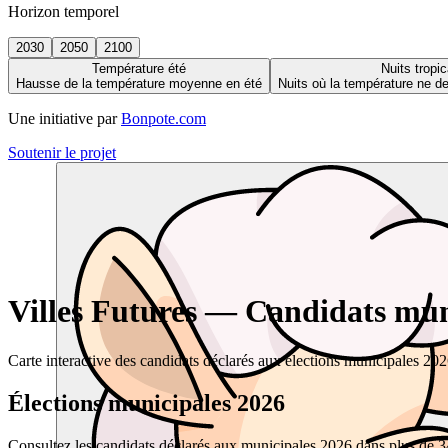
Horizon temporel
2030
2050
2100
Température été
Nuits tropic
Hausse de la température moyenne en été
Nuits où la température ne 
Une initiative par
Bonpote.com
Soutenir le projet
Villes Futures — Candidats muni
Carte interactive des candidats déclarés aux élections municipales 20
Élections municipales 2026
Consultez les candidats déclarés aux municipales 2026 dans plus de 34 0