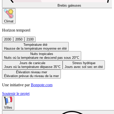
Brebis galeuses
Climat
Horizon temporel
2030
2050
2100
Température été
Hausse de la température moyenne en été
Nuits tropicales
Nuits où la température ne descend pas sous 20°C
Jours de canicule
Stress hydrique
Jours où la température dépasse 35°C
Jours avec sol sec en été
Élévation niveau mer
Élévation prévue du niveau de la mer
Une initiative par
Bonpote.com
Soutenir le projet
Villes