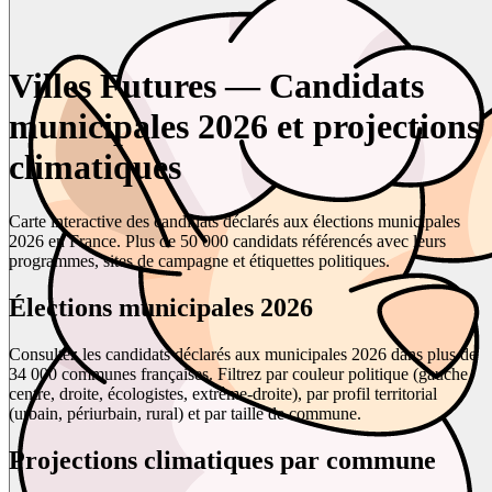
Villes Futures — Candidats
municipales 2026 et projections
climatiques
Carte interactive des candidats déclarés aux élections municipales
2026 en France. Plus de 50 000 candidats référencés avec leurs
programmes, sites de campagne et étiquettes politiques.
Élections municipales 2026
Consultez les candidats déclarés aux municipales 2026 dans plus de
34 000 communes françaises. Filtrez par couleur politique (gauche,
centre, droite, écologistes, extrême-droite), par profil territorial
(urbain, périurbain, rural) et par taille de commune.
Projections climatiques par commune