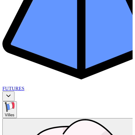
FUTURES
Villes