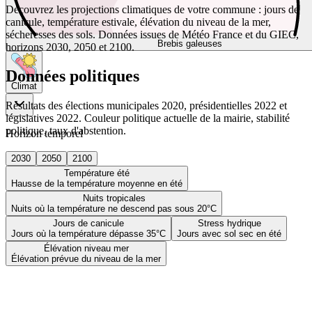
Découvrez les projections climatiques de votre commune : jours de
canicule, température estivale, élévation du niveau de la mer,
sécheresses des sols. Données issues de Météo France et du GIEC,
Brebis galeuses
horizons 2030, 2050 et 2100.
Données politiques
Climat
Résultats des élections municipales 2020, présidentielles 2022 et
législatives 2022. Couleur politique actuelle de la mairie, stabilité
politique, taux d'abstention.
Horizon temporel
2030
2050
2100
Température été
Hausse de la température moyenne en été
Nuits tropicales
Nuits où la température ne descend pas sous 20°C
Jours de canicule
Stress hydrique
Jours où la température dépasse 35°C
Jours avec sol sec en été
Élévation niveau mer
Élévation prévue du niveau de la mer