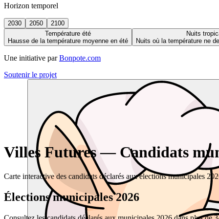
Horizon temporel
2030
2050
2100
Température été
Nuits tropic
Hausse de la température moyenne en été
Nuits où la température ne 
Une initiative par
Bonpote.com
Soutenir le projet
Villes Futures — Candidats muni
Carte interactive des candidats déclarés aux élections municipales 20
Élections municipales 2026
Consultez les candidats déclarés aux municipales 2026 dans plus de 34 0