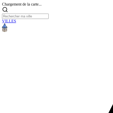
Chargement de la carte...
VILLES