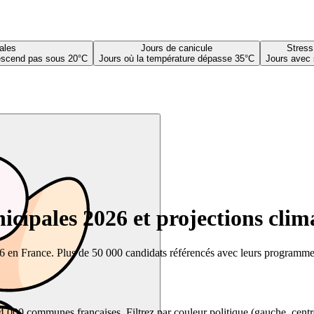
ales
Jours de canicule
Stress
descend pas sous 20°C
Jours où la température dépasse 35°C
Jours avec 
cipales 2026 et projections clim
26 en France. Plus de 50 000 candidats référencés avec leurs programmes,
00 communes françaises. Filtrez par couleur politique (gauche, centre, dr