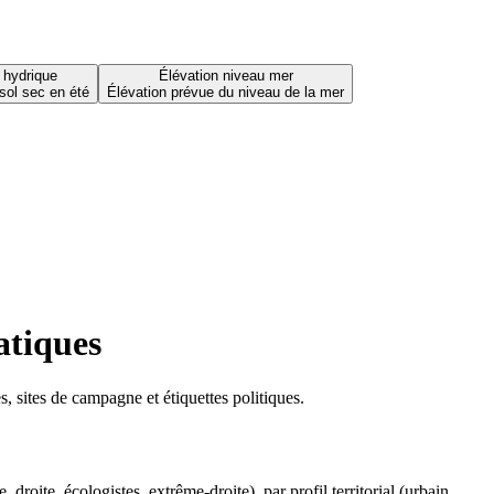
 hydrique
Élévation niveau mer
sol sec en été
Élévation prévue du niveau de la mer
atiques
 sites de campagne et étiquettes politiques.
oite, écologistes, extrême-droite), par profil territorial (urbain,