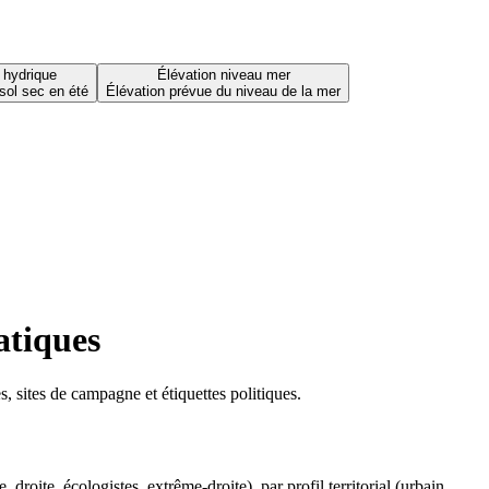
 hydrique
Élévation niveau mer
sol sec en été
Élévation prévue du niveau de la mer
atiques
 sites de campagne et étiquettes politiques.
oite, écologistes, extrême-droite), par profil territorial (urbain,