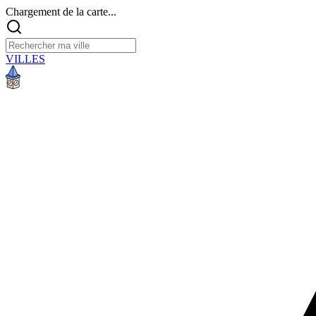
Chargement de la carte...
VILLES