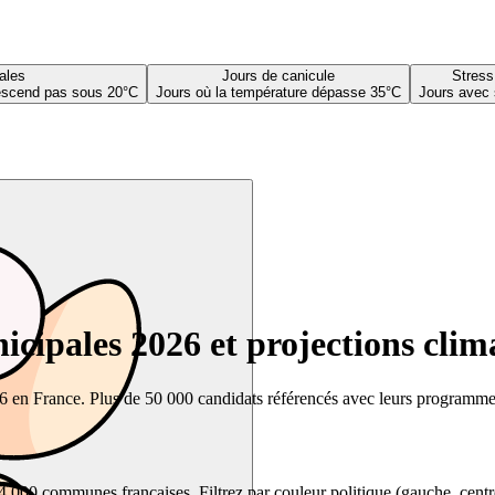
ales
Jours de canicule
Stress
descend pas sous 20°C
Jours où la température dépasse 35°C
Jours avec 
cipales 2026 et projections clim
26 en France. Plus de 50 000 candidats référencés avec leurs programmes,
00 communes françaises. Filtrez par couleur politique (gauche, centre, dr