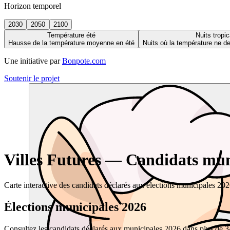
Horizon temporel
2030
2050
2100
Température été
Nuits tropic
Hausse de la température moyenne en été
Nuits où la température ne 
Une initiative par
Bonpote.com
Soutenir le projet
Villes Futures — Candidats muni
Carte interactive des candidats déclarés aux élections municipales 20
Élections municipales 2026
Consultez les candidats déclarés aux municipales 2026 dans plus de 34 0