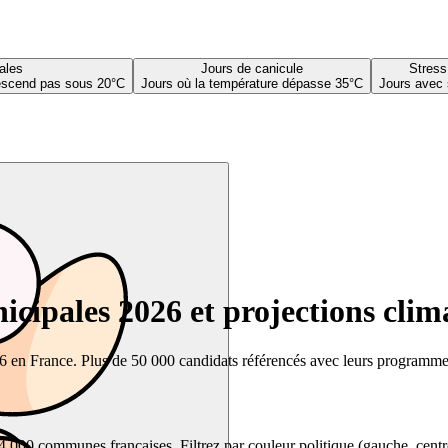
ales
Jours de canicule
Stress
descend pas sous 20°C
Jours où la température dépasse 35°C
Jours avec 
cipales 2026 et projections clim
26 en France. Plus de 50 000 candidats référencés avec leurs programmes,
00 communes françaises. Filtrez par couleur politique (gauche, centre, dr