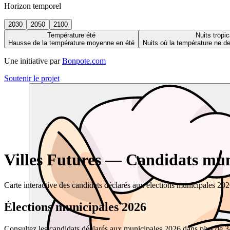
Horizon temporel
2030
2050
2100
Température été
Nuits tropic
Hausse de la température moyenne en été
Nuits où la température ne 
Une initiative par
Bonpote.com
Soutenir le projet
Villes Futures — Candidats muni
Carte interactive des candidats déclarés aux élections municipales 20
Élections municipales 2026
Consultez les candidats déclarés aux municipales 2026 dans plus de 34 0