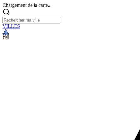
Chargement de la carte...
VILLES