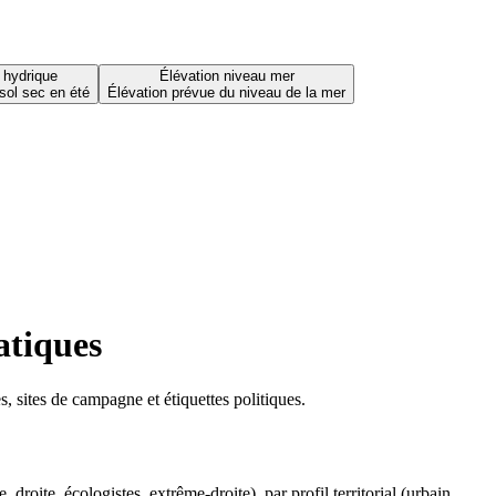
 hydrique
Élévation niveau mer
sol sec en été
Élévation prévue du niveau de la mer
atiques
 sites de campagne et étiquettes politiques.
oite, écologistes, extrême-droite), par profil territorial (urbain,