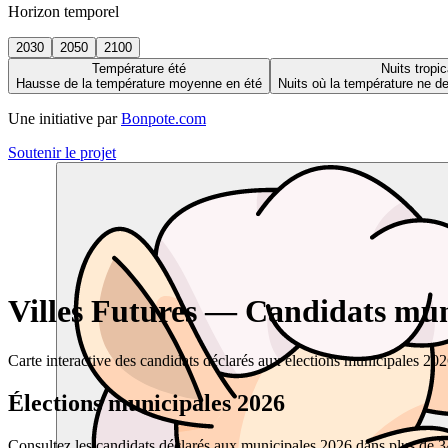
Horizon temporel
2030
2050
2100
Température été
Nuits tropic
Hausse de la température moyenne en été
Nuits où la température ne 
Une initiative par
Bonpote.com
Soutenir le projet
Villes Futures — Candidats muni
Carte interactive des candidats déclarés aux élections municipales 20
Élections municipales 2026
Consultez les candidats déclarés aux municipales 2026 dans plus de 34 0