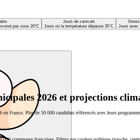
ales
Jours de canicule
Stress
descend pas sous 20°C
Jours où la température dépasse 35°C
Jours avec 
cipales 2026 et projections clim
26 en France. Plus de 50 000 candidats référencés avec leurs programmes,
00 communes françaises. Filtrez par couleur politique (gauche, centre, dr