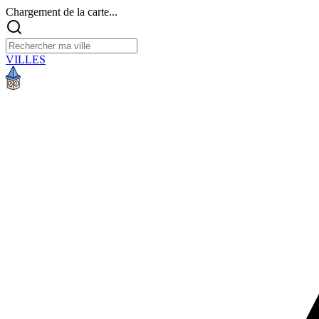
Chargement de la carte...
VILLES