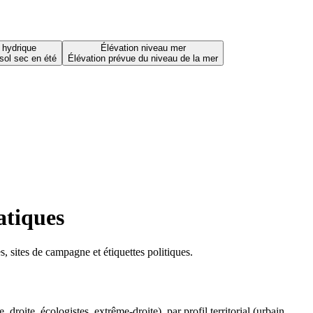
 hydrique
Élévation niveau mer
sol sec en été
Élévation prévue du niveau de la mer
atiques
 sites de campagne et étiquettes politiques.
oite, écologistes, extrême-droite), par profil territorial (urbain,