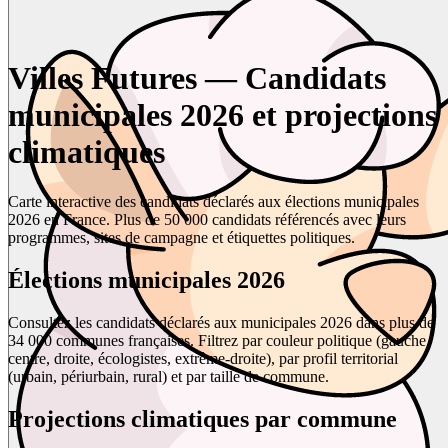
Villes Futures — Candidats
municipales 2026 et projections
climatiques
Carte interactive des candidats déclarés aux élections municipales
2026 en France. Plus de 50 000 candidats référencés avec leurs
programmes, sites de campagne et étiquettes politiques.
Élections municipales 2026
Consultez les candidats déclarés aux municipales 2026 dans plus de
34 000 communes françaises. Filtrez par couleur politique (gauche,
centre, droite, écologistes, extrême-droite), par profil territorial
(urbain, périurbain, rural) et par taille de commune.
Projections climatiques par commune