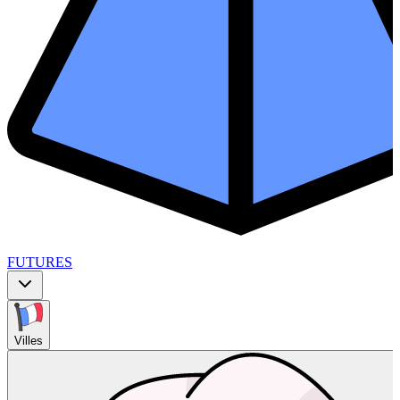
FUTURES
Villes