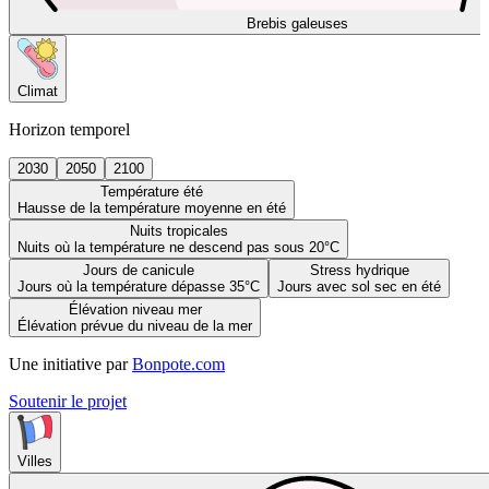
Brebis galeuses
Climat
Horizon temporel
2030
2050
2100
Température été
Hausse de la température moyenne en été
Nuits tropicales
Nuits où la température ne descend pas sous 20°C
Jours de canicule
Stress hydrique
Jours où la température dépasse 35°C
Jours avec sol sec en été
Élévation niveau mer
Élévation prévue du niveau de la mer
Une initiative par
Bonpote.com
Soutenir le projet
Villes