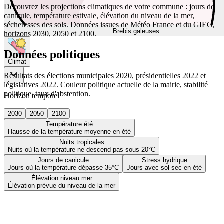
Découvrez les projections climatiques de votre commune : jours de
canicule, température estivale, élévation du niveau de la mer,
sécheresses des sols. Données issues de Météo France et du GIEC,
Brebis galeuses
horizons 2030, 2050 et 2100.
Données politiques
Climat
Résultats des élections municipales 2020, présidentielles 2022 et
législatives 2022. Couleur politique actuelle de la mairie, stabilité
politique, taux d'abstention.
Horizon temporel
2030
2050
2100
Température été
Hausse de la température moyenne en été
Nuits tropicales
Nuits où la température ne descend pas sous 20°C
Jours de canicule
Stress hydrique
Jours où la température dépasse 35°C
Jours avec sol sec en été
Élévation niveau mer
Élévation prévue du niveau de la mer