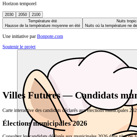
Horizon temporel
2030
2050
2100
Température été
Nuits tropic
Hausse de la température moyenne en été
Nuits où la température ne 
Une initiative par
Bonpote.com
Soutenir le projet
Villes Futures — Candidats muni
Carte interactive des candidats déclarés aux élections municipales 20
Élections municipales 2026
Consultez les candidats déclarés aux municipales 2026 dans plus de 34 0