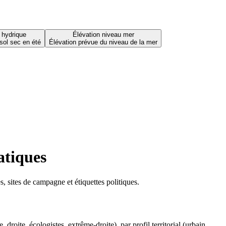
 hydrique
Élévation niveau mer
sol sec en été
Élévation prévue du niveau de la mer
atiques
 sites de campagne et étiquettes politiques.
oite, écologistes, extrême-droite), par profil territorial (urbain,