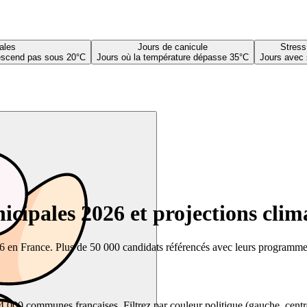
ales
Jours de canicule
Stress
descend pas sous 20°C
Jours où la température dépasse 35°C
Jours avec 
cipales 2026 et projections clim
26 en France. Plus de 50 000 candidats référencés avec leurs programmes,
00 communes françaises. Filtrez par couleur politique (gauche, centre, dr