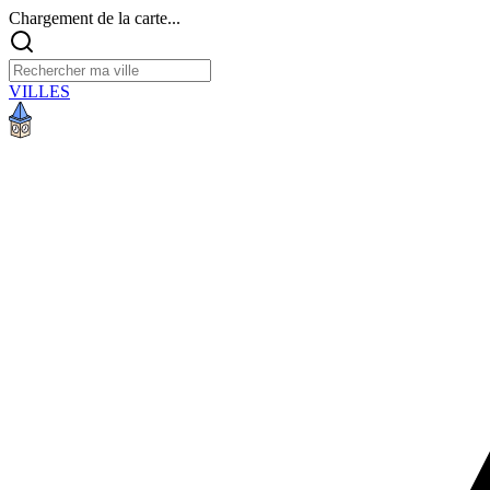
Chargement de la carte...
VILLES