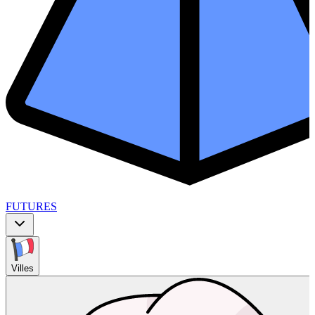
FUTURES
Villes