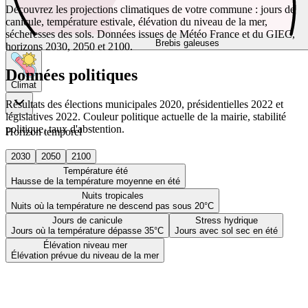
Découvrez les projections climatiques de votre commune : jours de
canicule, température estivale, élévation du niveau de la mer,
sécheresses des sols. Données issues de Météo France et du GIEC,
Brebis galeuses
horizons 2030, 2050 et 2100.
Données politiques
Climat
Résultats des élections municipales 2020, présidentielles 2022 et
législatives 2022. Couleur politique actuelle de la mairie, stabilité
politique, taux d'abstention.
Horizon temporel
2030
2050
2100
Température été
Hausse de la température moyenne en été
Nuits tropicales
Nuits où la température ne descend pas sous 20°C
Jours de canicule
Stress hydrique
Jours où la température dépasse 35°C
Jours avec sol sec en été
Élévation niveau mer
Élévation prévue du niveau de la mer