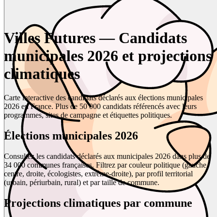
Villes Futures — Candidats
municipales 2026 et projections
climatiques
Carte interactive des candidats déclarés aux élections municipales
2026 en France. Plus de 50 000 candidats référencés avec leurs
programmes, sites de campagne et étiquettes politiques.
Élections municipales 2026
Consultez les candidats déclarés aux municipales 2026 dans plus de
34 000 communes françaises. Filtrez par couleur politique (gauche,
centre, droite, écologistes, extrême-droite), par profil territorial
(urbain, périurbain, rural) et par taille de commune.
Projections climatiques par commune