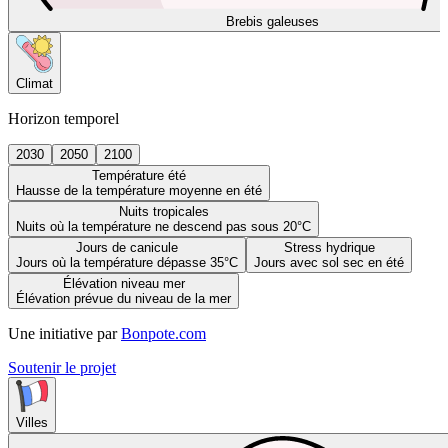
Brebis galeuses
Climat
Horizon temporel
2030
2050
2100
Température été
Hausse de la température moyenne en été
Nuits tropicales
Nuits où la température ne descend pas sous 20°C
Jours de canicule
Stress hydrique
Jours où la température dépasse 35°C
Jours avec sol sec en été
Élévation niveau mer
Élévation prévue du niveau de la mer
Une initiative par
Bonpote.com
Soutenir le projet
Villes