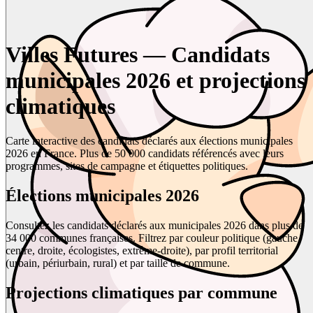
Villes Futures — Candidats
municipales 2026 et projections
climatiques
Carte interactive des candidats déclarés aux élections municipales
2026 en France. Plus de 50 000 candidats référencés avec leurs
programmes, sites de campagne et étiquettes politiques.
Élections municipales 2026
Consultez les candidats déclarés aux municipales 2026 dans plus de
34 000 communes françaises. Filtrez par couleur politique (gauche,
centre, droite, écologistes, extrême-droite), par profil territorial
(urbain, périurbain, rural) et par taille de commune.
Projections climatiques par commune