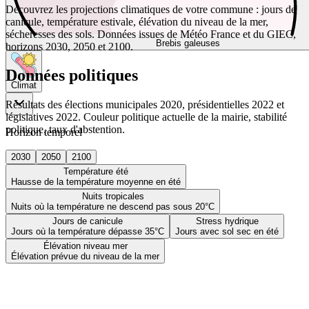
Découvrez les projections climatiques de votre commune : jours de
canicule, température estivale, élévation du niveau de la mer,
sécheresses des sols. Données issues de Météo France et du GIEC,
Brebis galeuses
horizons 2030, 2050 et 2100.
Données politiques
Climat
Résultats des élections municipales 2020, présidentielles 2022 et
législatives 2022. Couleur politique actuelle de la mairie, stabilité
politique, taux d'abstention.
Horizon temporel
2030
2050
2100
Température été
Hausse de la température moyenne en été
Nuits tropicales
Nuits où la température ne descend pas sous 20°C
Jours de canicule
Stress hydrique
Jours où la température dépasse 35°C
Jours avec sol sec en été
Élévation niveau mer
Élévation prévue du niveau de la mer