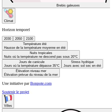
Brebis galeuses
Climat
Horizon temporel
2030
2050
2100
Température été
Hausse de la température moyenne en été
Nuits tropicales
Nuits où la température ne descend pas sous 20°C
Jours de canicule
Stress hydrique
Jours où la température dépasse 35°C
Jours avec sol sec en été
Élévation niveau mer
Élévation prévue du niveau de la mer
Une initiative par
Bonpote.com
Soutenir le projet
Villes