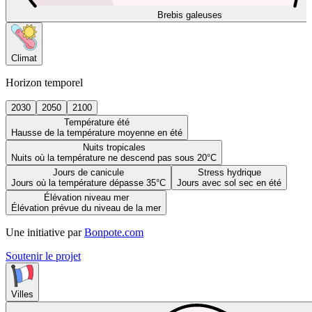
Brebis galeuses
Climat
Horizon temporel
2030
2050
2100
Température été
Hausse de la température moyenne en été
Nuits tropicales
Nuits où la température ne descend pas sous 20°C
Jours de canicule
Stress hydrique
Jours où la température dépasse 35°C
Jours avec sol sec en été
Élévation niveau mer
Élévation prévue du niveau de la mer
Une initiative par
Bonpote.com
Soutenir le projet
Villes