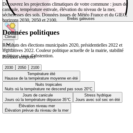
Découvrez les projections climatiques de votre commune : jours de
canicule, température estivale, élévation du niveau de la mer,
sécheresses des sols. Données issues de Météo France et du GIEC,
Brebis galeuses
horizons 2030, 2050 et 2100.
Données politiques
Climat
Résultats des élections municipales 2020, présidentielles 2022 et
législatives 2022. Couleur politique actuelle de la mairie, stabilité
politique, taux d'abstention.
Horizon temporel
2030
2050
2100
Température été
Hausse de la température moyenne en été
Nuits tropicales
Nuits où la température ne descend pas sous 20°C
Jours de canicule
Stress hydrique
Jours où la température dépasse 35°C
Jours avec sol sec en été
Élévation niveau mer
Élévation prévue du niveau de la mer