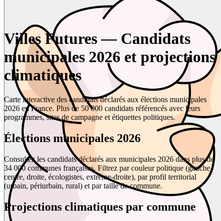
Villes Futures — Candidats
municipales 2026 et projections
climatiques
Carte interactive des candidats déclarés aux élections municipales
2026 en France. Plus de 50 000 candidats référencés avec leurs
programmes, sites de campagne et étiquettes politiques.
Élections municipales 2026
Consultez les candidats déclarés aux municipales 2026 dans plus de
34 000 communes françaises. Filtrez par couleur politique (gauche,
centre, droite, écologistes, extrême-droite), par profil territorial
(urbain, périurbain, rural) et par taille de commune.
Projections climatiques par commune