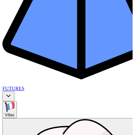
FUTURES
Villes