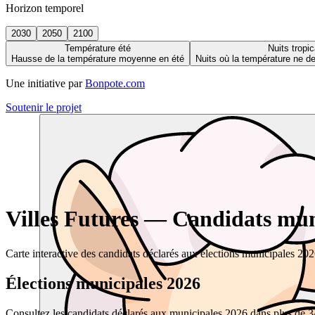
Horizon temporel
2030
2050
2100
Température été
Nuits tropic
Hausse de la température moyenne en été
Nuits où la température ne 
Une initiative par
Bonpote.com
Soutenir le projet
Villes Futures — Candidats muni
Carte interactive des candidats déclarés aux élections municipales 20
Élections municipales 2026
Consultez les candidats déclarés aux municipales 2026 dans plus de 34 0