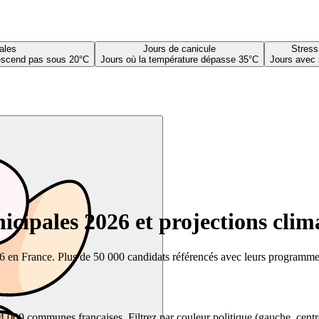
ales
Jours de canicule
Stress
descend pas sous 20°C
Jours où la température dépasse 35°C
Jours avec 
cipales 2026 et projections clim
26 en France. Plus de 50 000 candidats référencés avec leurs programmes,
00 communes françaises. Filtrez par couleur politique (gauche, centre, dr