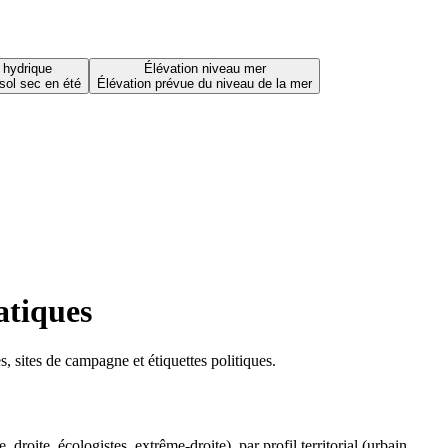
 hydrique
Élévation niveau mer
sol sec en été
Élévation prévue du niveau de la mer
atiques
 sites de campagne et étiquettes politiques.
oite, écologistes, extrême-droite), par profil territorial (urbain,