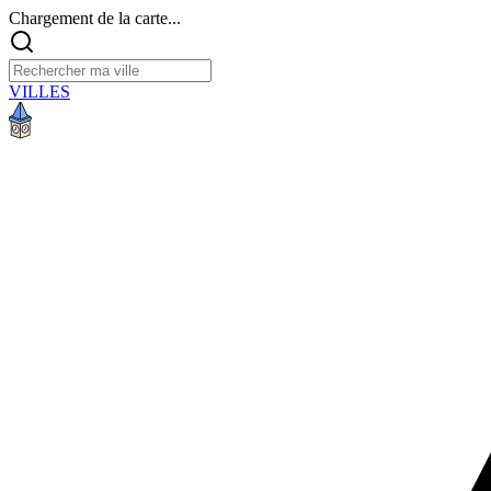
Chargement de la carte...
VILLES