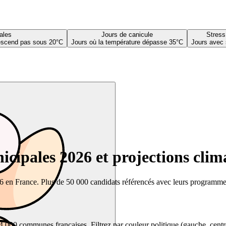
ales
Jours de canicule
Stress
descend pas sous 20°C
Jours où la température dépasse 35°C
Jours avec 
cipales 2026 et projections clim
26 en France. Plus de 50 000 candidats référencés avec leurs programmes,
00 communes françaises. Filtrez par couleur politique (gauche, centre, dr