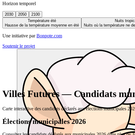
Horizon temporel
2030
2050
2100
Température été
Nuits tropic
Hausse de la température moyenne en été
Nuits où la température ne 
Une initiative par
Bonpote.com
Soutenir le projet
Villes Futures — Candidats muni
Carte interactive des candidats déclarés aux élections municipales 20
Élections municipales 2026
Consultez les candidats déclarés aux municipales 2026 dans plus de 34 0