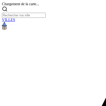
Chargement de la carte...
VILLES