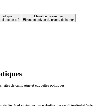
 hydrique
Élévation niveau mer
sol sec en été
Élévation prévue du niveau de la mer
atiques
 sites de campagne et étiquettes politiques.
oite, écologistes, extrême-droite), par profil territorial (urbain,