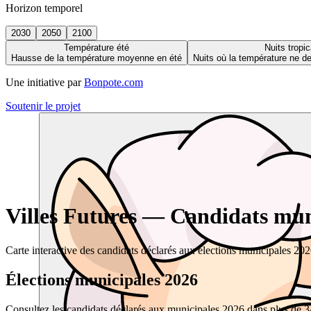
Horizon temporel
2030
2050
2100
Température été
Nuits tropic
Hausse de la température moyenne en été
Nuits où la température ne 
Une initiative par
Bonpote.com
Soutenir le projet
Villes Futures — Candidats muni
Carte interactive des candidats déclarés aux élections municipales 20
Élections municipales 2026
Consultez les candidats déclarés aux municipales 2026 dans plus de 34 0