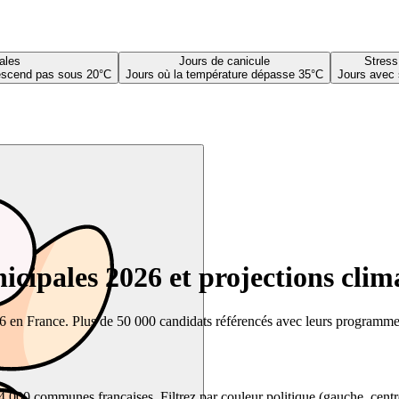
ales
Jours de canicule
Stress
descend pas sous 20°C
Jours où la température dépasse 35°C
Jours avec 
cipales 2026 et projections clim
26 en France. Plus de 50 000 candidats référencés avec leurs programmes,
00 communes françaises. Filtrez par couleur politique (gauche, centre, dr