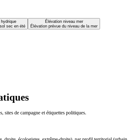
 hydrique
Élévation niveau mer
sol sec en été
Élévation prévue du niveau de la mer
atiques
 sites de campagne et étiquettes politiques.
oite, écologistes, extrême-droite), par profil territorial (urbain,