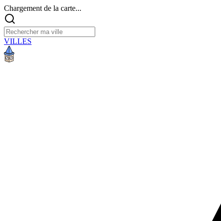
Chargement de la carte...
VILLES