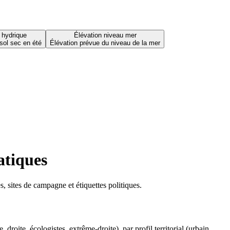
 hydrique
Élévation niveau mer
sol sec en été
Élévation prévue du niveau de la mer
atiques
 sites de campagne et étiquettes politiques.
oite, écologistes, extrême-droite), par profil territorial (urbain,