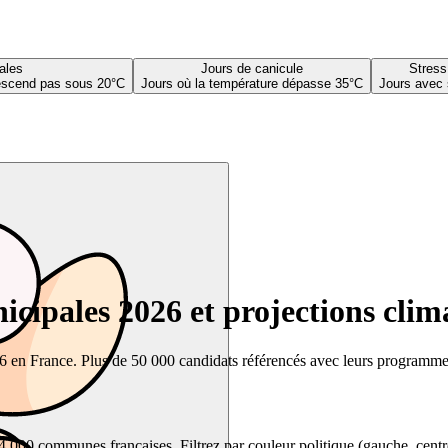
ales
Jours de canicule
Stress
descend pas sous 20°C
Jours où la température dépasse 35°C
Jours avec 
cipales 2026 et projections clim
26 en France. Plus de 50 000 candidats référencés avec leurs programmes,
00 communes françaises. Filtrez par couleur politique (gauche, centre, dr