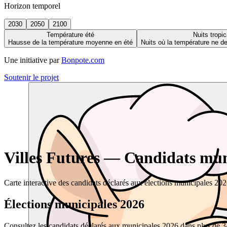
Horizon temporel
2030
2050
2100
Température été
Nuits tropic
Hausse de la température moyenne en été
Nuits où la température ne 
Une initiative par
Bonpote.com
Soutenir le projet
Villes Futures — Candidats muni
Carte interactive des candidats déclarés aux élections municipales 20
Élections municipales 2026
Consultez les candidats déclarés aux municipales 2026 dans plus de 34 0