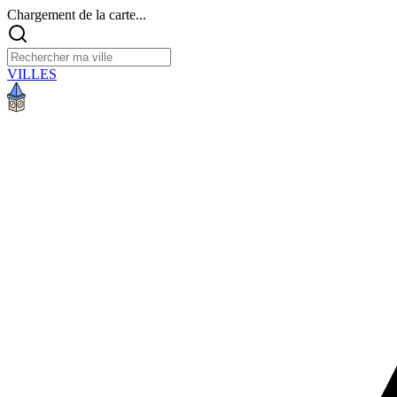
Chargement de la carte...
VILLES