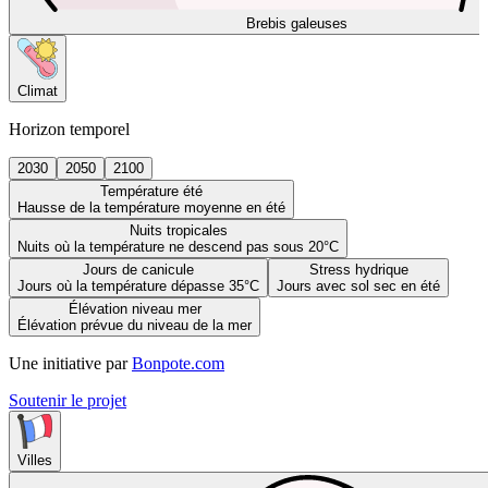
Brebis galeuses
Climat
Horizon temporel
2030
2050
2100
Température été
Hausse de la température moyenne en été
Nuits tropicales
Nuits où la température ne descend pas sous 20°C
Jours de canicule
Stress hydrique
Jours où la température dépasse 35°C
Jours avec sol sec en été
Élévation niveau mer
Élévation prévue du niveau de la mer
Une initiative par
Bonpote.com
Soutenir le projet
Villes