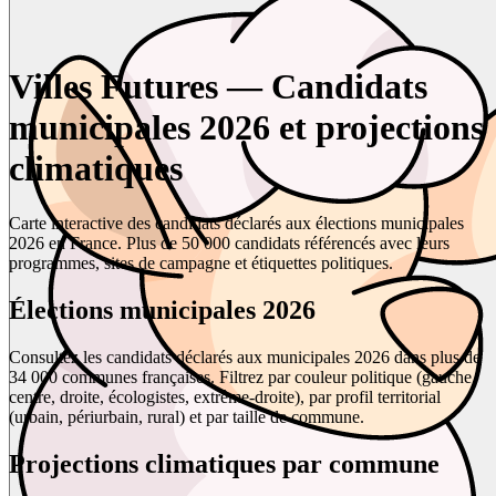
Villes Futures — Candidats
municipales 2026 et projections
climatiques
Carte interactive des candidats déclarés aux élections municipales
2026 en France. Plus de 50 000 candidats référencés avec leurs
programmes, sites de campagne et étiquettes politiques.
Élections municipales 2026
Consultez les candidats déclarés aux municipales 2026 dans plus de
34 000 communes françaises. Filtrez par couleur politique (gauche,
centre, droite, écologistes, extrême-droite), par profil territorial
(urbain, périurbain, rural) et par taille de commune.
Projections climatiques par commune