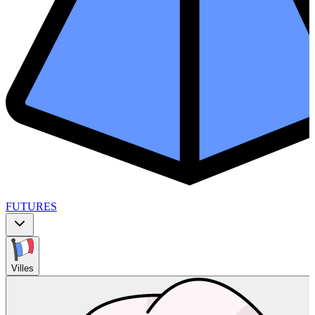
FUTURES
Villes