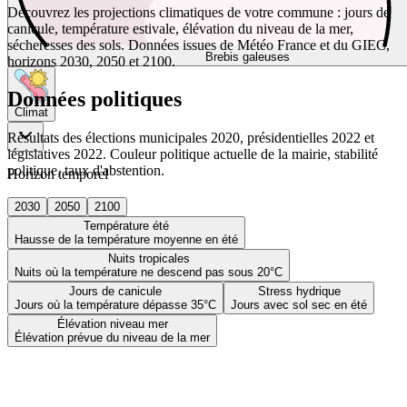
Découvrez les projections climatiques de votre commune : jours de
canicule, température estivale, élévation du niveau de la mer,
sécheresses des sols. Données issues de Météo France et du GIEC,
Brebis galeuses
horizons 2030, 2050 et 2100.
Données politiques
Climat
Résultats des élections municipales 2020, présidentielles 2022 et
législatives 2022. Couleur politique actuelle de la mairie, stabilité
politique, taux d'abstention.
Horizon temporel
2030
2050
2100
Température été
Hausse de la température moyenne en été
Nuits tropicales
Nuits où la température ne descend pas sous 20°C
Jours de canicule
Stress hydrique
Jours où la température dépasse 35°C
Jours avec sol sec en été
Élévation niveau mer
Élévation prévue du niveau de la mer