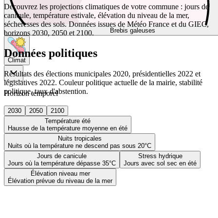
Découvrez les projections climatiques de votre commune : jours de
canicule, température estivale, élévation du niveau de la mer,
sécheresses des sols. Données issues de Météo France et du GIEC,
Brebis galeuses
horizons 2030, 2050 et 2100.
Données politiques
Climat
Résultats des élections municipales 2020, présidentielles 2022 et
législatives 2022. Couleur politique actuelle de la mairie, stabilité
politique, taux d'abstention.
Horizon temporel
2030
2050
2100
Température été
Hausse de la température moyenne en été
Nuits tropicales
Nuits où la température ne descend pas sous 20°C
Jours de canicule
Stress hydrique
Jours où la température dépasse 35°C
Jours avec sol sec en été
Élévation niveau mer
Élévation prévue du niveau de la mer