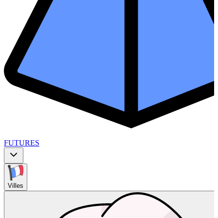
FUTURES
Villes