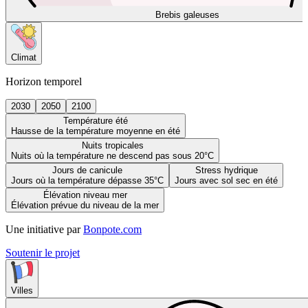
Brebis galeuses
Climat
Horizon temporel
2030
2050
2100
Température été
Hausse de la température moyenne en été
Nuits tropicales
Nuits où la température ne descend pas sous 20°C
Jours de canicule
Stress hydrique
Jours où la température dépasse 35°C
Jours avec sol sec en été
Élévation niveau mer
Élévation prévue du niveau de la mer
Une initiative par
Bonpote.com
Soutenir le projet
Villes