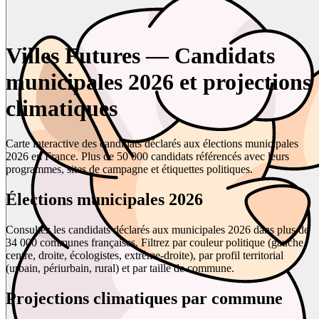
Villes Futures — Candidats
municipales 2026 et projections
climatiques
Carte interactive des candidats déclarés aux élections municipales
2026 en France. Plus de 50 000 candidats référencés avec leurs
programmes, sites de campagne et étiquettes politiques.
Élections municipales 2026
Consultez les candidats déclarés aux municipales 2026 dans plus de
34 000 communes françaises. Filtrez par couleur politique (gauche,
centre, droite, écologistes, extrême-droite), par profil territorial
(urbain, périurbain, rural) et par taille de commune.
Projections climatiques par commune