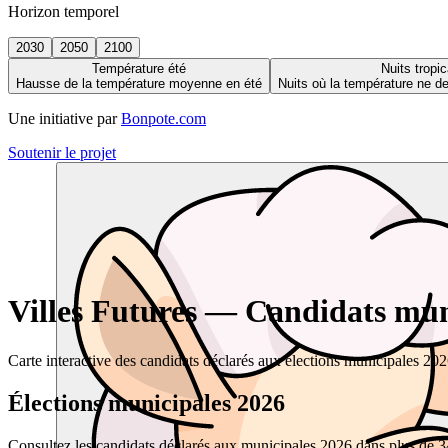
Horizon temporel
2030
2050
2100
Température été
Nuits tropic
Hausse de la température moyenne en été
Nuits où la température ne 
Une initiative par
Bonpote.com
Soutenir le projet
Villes Futures — Candidats muni
Carte interactive des candidats déclarés aux élections municipales 20
Élections municipales 2026
Consultez les candidats déclarés aux municipales 2026 dans plus de 34 0