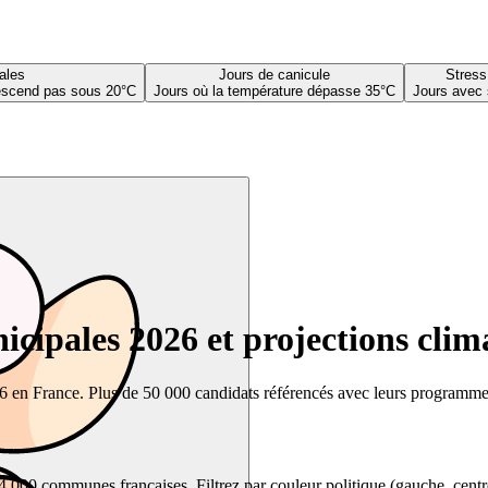
ales
Jours de canicule
Stress
descend pas sous 20°C
Jours où la température dépasse 35°C
Jours avec 
cipales 2026 et projections clim
26 en France. Plus de 50 000 candidats référencés avec leurs programmes,
00 communes françaises. Filtrez par couleur politique (gauche, centre, dr