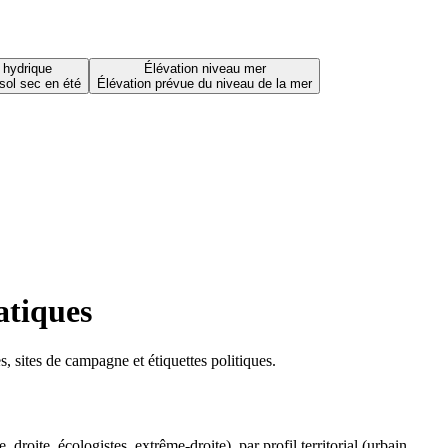
 hydrique
Élévation niveau mer
sol sec en été
Élévation prévue du niveau de la mer
atiques
 sites de campagne et étiquettes politiques.
oite, écologistes, extrême-droite), par profil territorial (urbain,