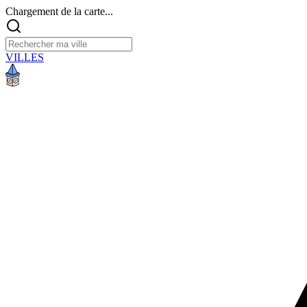
Chargement de la carte...
VILLES