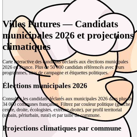
Villes Futures — Candidats
municipales 2026 et projections
climatiques
Carte interactive des candidats déclarés aux élections municipales
2026 en France. Plus de 50 000 candidats référencés avec leurs
programmes, sites de campagne et étiquettes politiques.
Élections municipales 2026
Consultez les candidats déclarés aux municipales 2026 dans plus de
34 000 communes françaises. Filtrez par couleur politique (gauche,
centre, droite, écologistes, extrême-droite), par profil territorial
(urbain, périurbain, rural) et par taille de commune.
Projections climatiques par commune