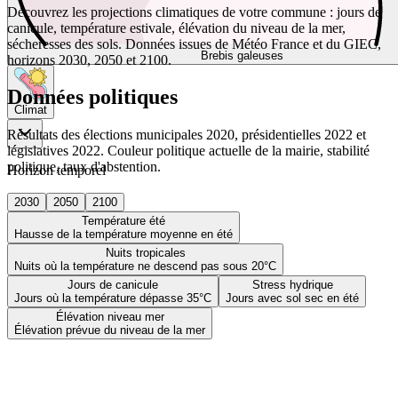
Découvrez les projections climatiques de votre commune : jours de
canicule, température estivale, élévation du niveau de la mer,
sécheresses des sols. Données issues de Météo France et du GIEC,
Brebis galeuses
horizons 2030, 2050 et 2100.
Données politiques
Climat
Résultats des élections municipales 2020, présidentielles 2022 et
législatives 2022. Couleur politique actuelle de la mairie, stabilité
politique, taux d'abstention.
Horizon temporel
2030
2050
2100
Température été
Hausse de la température moyenne en été
Nuits tropicales
Nuits où la température ne descend pas sous 20°C
Jours de canicule
Stress hydrique
Jours où la température dépasse 35°C
Jours avec sol sec en été
Élévation niveau mer
Élévation prévue du niveau de la mer