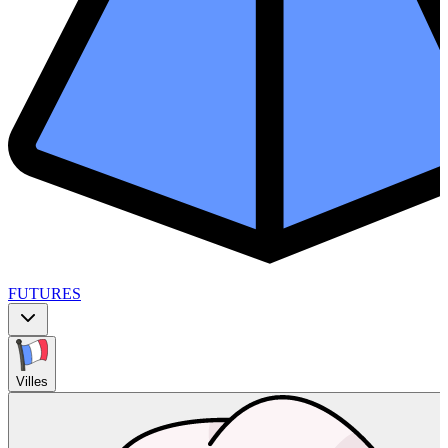
FUTURES
Villes