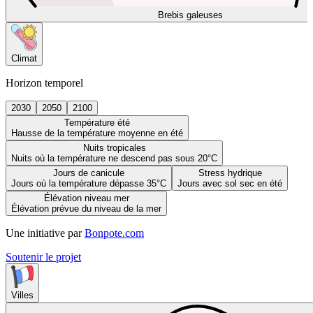
Brebis galeuses
Climat
Horizon temporel
2030
2050
2100
Température été
Hausse de la température moyenne en été
Nuits tropicales
Nuits où la température ne descend pas sous 20°C
Jours de canicule
Stress hydrique
Jours où la température dépasse 35°C
Jours avec sol sec en été
Élévation niveau mer
Élévation prévue du niveau de la mer
Une initiative par
Bonpote.com
Soutenir le projet
Villes