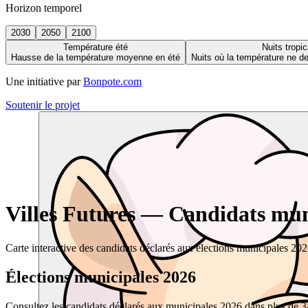
Horizon temporel
2030
2050
2100
Température été
Nuits tropic
Hausse de la température moyenne en été
Nuits où la température ne 
Une initiative par
Bonpote.com
Soutenir le projet
Villes Futures — Candidats muni
Carte interactive des candidats déclarés aux élections municipales 20
Élections municipales 2026
Consultez les candidats déclarés aux municipales 2026 dans plus de 34 0