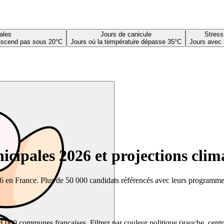
ales
Jours de canicule
Stress
descend pas sous 20°C
Jours où la température dépasse 35°C
Jours avec 
cipales 2026 et projections clim
26 en France. Plus de 50 000 candidats référencés avec leurs programmes,
00 communes françaises. Filtrez par couleur politique (gauche, centre, dr