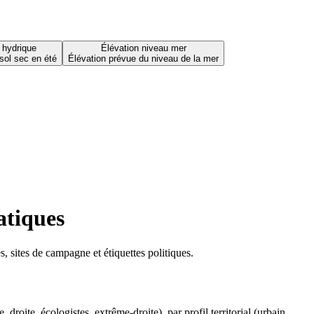
 hydrique
Élévation niveau mer
sol sec en été
Élévation prévue du niveau de la mer
atiques
 sites de campagne et étiquettes politiques.
oite, écologistes, extrême-droite), par profil territorial (urbain,