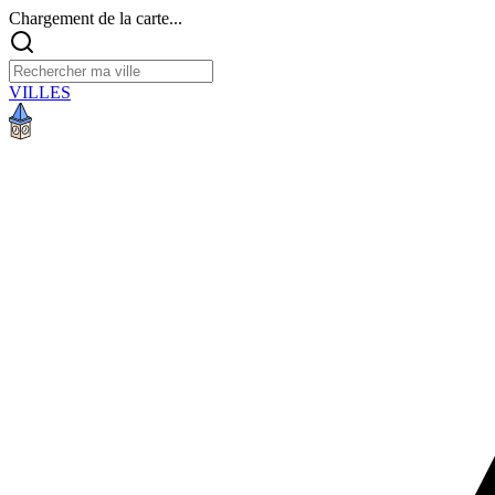
Chargement de la carte...
VILLES