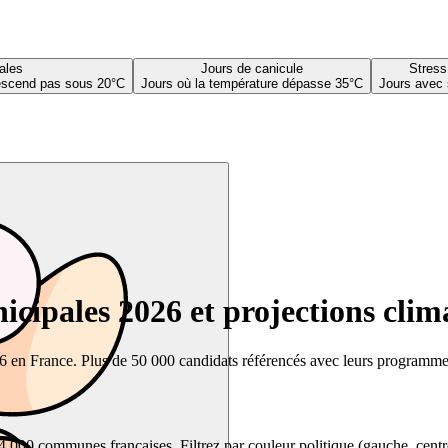
ales
Jours de canicule
Stress
descend pas sous 20°C
Jours où la température dépasse 35°C
Jours avec 
cipales 2026 et projections clim
26 en France. Plus de 50 000 candidats référencés avec leurs programmes,
00 communes françaises. Filtrez par couleur politique (gauche, centre, dr