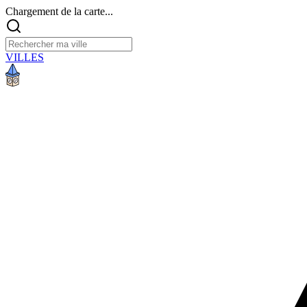
Chargement de la carte...
VILLES