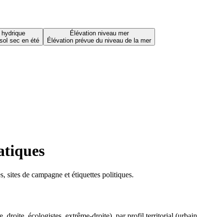
 hydrique
Élévation niveau mer
sol sec en été
Élévation prévue du niveau de la mer
atiques
 sites de campagne et étiquettes politiques.
oite, écologistes, extrême-droite), par profil territorial (urbain,