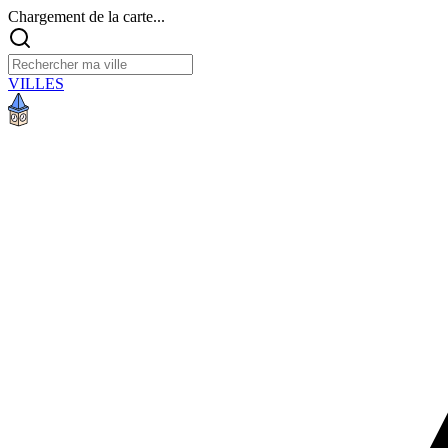
Chargement de la carte...
VILLES