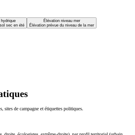
 hydrique
Élévation niveau mer
sol sec en été
Élévation prévue du niveau de la mer
atiques
 sites de campagne et étiquettes politiques.
oite, écologistes, extrême-droite), par profil territorial (urbain,