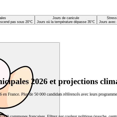
ales
Jours de canicule
Stress
descend pas sous 20°C
Jours où la température dépasse 35°C
Jours avec 
cipales 2026 et projections clim
26 en France. Plus de 50 000 candidats référencés avec leurs programmes,
00 communes françaises. Filtrez par couleur politique (gauche, centre, dr