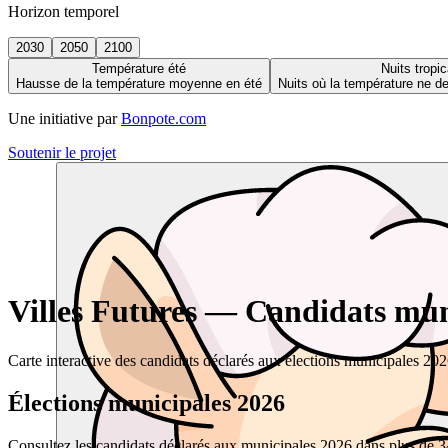
Horizon temporel
2030
2050
2100
Température été
Nuits tropic
Hausse de la température moyenne en été
Nuits où la température ne 
Une initiative par
Bonpote.com
Soutenir le projet
Villes Futures — Candidats muni
Carte interactive des candidats déclarés aux élections municipales 20
Élections municipales 2026
Consultez les candidats déclarés aux municipales 2026 dans plus de 34 0