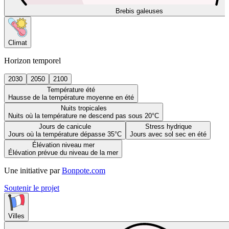
Brebis galeuses
Climat
Horizon temporel
2030
2050
2100
Température été
Hausse de la température moyenne en été
Nuits tropicales
Nuits où la température ne descend pas sous 20°C
Jours de canicule
Stress hydrique
Jours où la température dépasse 35°C
Jours avec sol sec en été
Élévation niveau mer
Élévation prévue du niveau de la mer
Une initiative par
Bonpote.com
Soutenir le projet
Villes