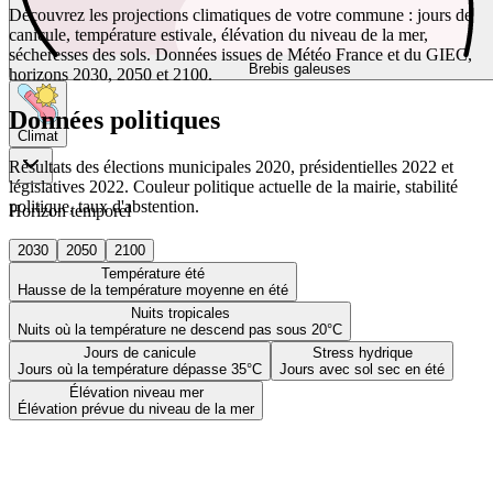
Découvrez les projections climatiques de votre commune : jours de
canicule, température estivale, élévation du niveau de la mer,
sécheresses des sols. Données issues de Météo France et du GIEC,
Brebis galeuses
horizons 2030, 2050 et 2100.
Données politiques
Climat
Résultats des élections municipales 2020, présidentielles 2022 et
législatives 2022. Couleur politique actuelle de la mairie, stabilité
politique, taux d'abstention.
Horizon temporel
2030
2050
2100
Température été
Hausse de la température moyenne en été
Nuits tropicales
Nuits où la température ne descend pas sous 20°C
Jours de canicule
Stress hydrique
Jours où la température dépasse 35°C
Jours avec sol sec en été
Élévation niveau mer
Élévation prévue du niveau de la mer