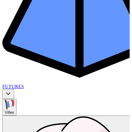
FUTURES
Villes