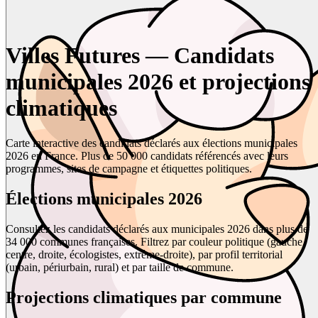
Villes Futures — Candidats
municipales 2026 et projections
climatiques
Carte interactive des candidats déclarés aux élections municipales
2026 en France. Plus de 50 000 candidats référencés avec leurs
programmes, sites de campagne et étiquettes politiques.
Élections municipales 2026
Consultez les candidats déclarés aux municipales 2026 dans plus de
34 000 communes françaises. Filtrez par couleur politique (gauche,
centre, droite, écologistes, extrême-droite), par profil territorial
(urbain, périurbain, rural) et par taille de commune.
Projections climatiques par commune