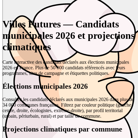
Villes Futures — Candidats
municipales 2026 et projections
climatiques
Carte interactive des candidats déclarés aux élections municipales
2026 en France. Plus de 50 000 candidats référencés avec leurs
programmes, sites de campagne et étiquettes politiques.
Élections municipales 2026
Consultez les candidats déclarés aux municipales 2026 dans plus de
34 000 communes françaises. Filtrez par couleur politique (gauche,
centre, droite, écologistes, extrême-droite), par profil territorial
(urbain, périurbain, rural) et par taille de commune.
Projections climatiques par commune