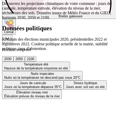
Découvrez les projections climatiques de votre commune : jours de
canicule, température estivale, élévation du niveau de la mer,
sécheresses des sols. Données issues de Météo France et du GIEC,
Brebis galeuses
horizons 2030, 2050 et 2100.
Données politiques
Climat
Résultats des élections municipales 2020, présidentielles 2022 et
législatives 2022. Couleur politique actuelle de la mairie, stabilité
politique, taux d'abstention.
Horizon temporel
2030
2050
2100
Température été
Hausse de la température moyenne en été
Nuits tropicales
Nuits où la température ne descend pas sous 20°C
Jours de canicule
Stress hydrique
Jours où la température dépasse 35°C
Jours avec sol sec en été
Élévation niveau mer
Élévation prévue du niveau de la mer