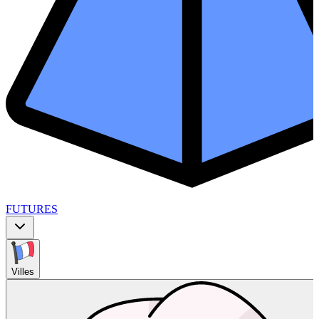
FUTURES
Villes