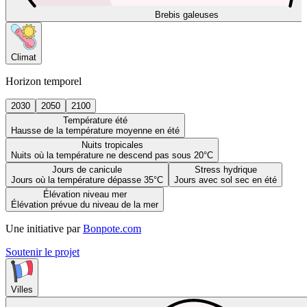
Brebis galeuses
Climat
Horizon temporel
2030
2050
2100
Température été
Hausse de la température moyenne en été
Nuits tropicales
Nuits où la température ne descend pas sous 20°C
Jours de canicule
Stress hydrique
Jours où la température dépasse 35°C
Jours avec sol sec en été
Élévation niveau mer
Élévation prévue du niveau de la mer
Une initiative par
Bonpote.com
Soutenir le projet
Villes