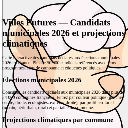
Villes Futures — Candidats
municipales 2026 et projections
climatiques
Carte interactive des candidats déclarés aux élections municipales
2026 en France. Plus de 50 000 candidats référencés avec leurs
programmes, sites de campagne et étiquettes politiques.
Élections municipales 2026
Consultez les candidats déclarés aux municipales 2026 dans plus de
34 000 communes françaises. Filtrez par couleur politique (gauche,
centre, droite, écologistes, extrême-droite), par profil territorial
(urbain, périurbain, rural) et par taille de commune.
Projections climatiques par commune