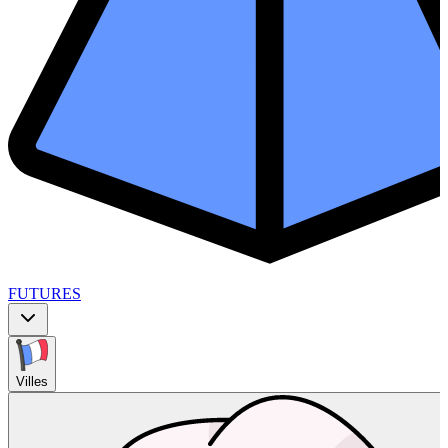
FUTURES
Villes