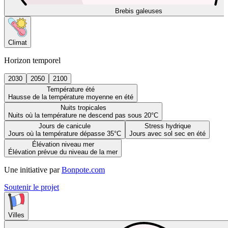
Brebis galeuses
Climat
Horizon temporel
2030
2050
2100
Température été
Hausse de la température moyenne en été
Nuits tropicales
Nuits où la température ne descend pas sous 20°C
Jours de canicule
Stress hydrique
Jours où la température dépasse 35°C
Jours avec sol sec en été
Élévation niveau mer
Élévation prévue du niveau de la mer
Une initiative par
Bonpote.com
Soutenir le projet
Villes