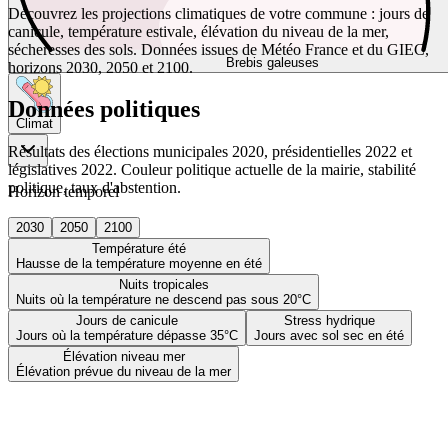
Découvrez les projections climatiques de votre commune : jours de
canicule, température estivale, élévation du niveau de la mer,
sécheresses des sols. Données issues de Météo France et du GIEC,
Brebis galeuses
horizons 2030, 2050 et 2100.
Données politiques
Climat
Résultats des élections municipales 2020, présidentielles 2022 et
législatives 2022. Couleur politique actuelle de la mairie, stabilité
politique, taux d'abstention.
Horizon temporel
2030
2050
2100
Température été
Hausse de la température moyenne en été
Nuits tropicales
Nuits où la température ne descend pas sous 20°C
Jours de canicule
Stress hydrique
Jours où la température dépasse 35°C
Jours avec sol sec en été
Élévation niveau mer
Élévation prévue du niveau de la mer