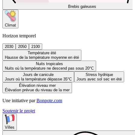
Brebis galeuses
Climat
Horizon temporel
2030
2050
2100
Température été
Hausse de la température moyenne en été
Nuits tropicales
Nuits où la température ne descend pas sous 20°C
Jours de canicule
Stress hydrique
Jours où la température dépasse 35°C
Jours avec sol sec en été
Élévation niveau mer
Élévation prévue du niveau de la mer
Une initiative par
Bonpote.com
Soutenir le projet
Villes