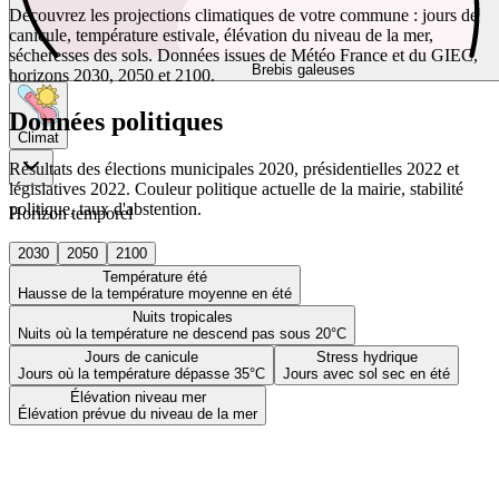
Découvrez les projections climatiques de votre commune : jours de
canicule, température estivale, élévation du niveau de la mer,
sécheresses des sols. Données issues de Météo France et du GIEC,
Brebis galeuses
horizons 2030, 2050 et 2100.
Données politiques
Climat
Résultats des élections municipales 2020, présidentielles 2022 et
législatives 2022. Couleur politique actuelle de la mairie, stabilité
politique, taux d'abstention.
Horizon temporel
2030
2050
2100
Température été
Hausse de la température moyenne en été
Nuits tropicales
Nuits où la température ne descend pas sous 20°C
Jours de canicule
Stress hydrique
Jours où la température dépasse 35°C
Jours avec sol sec en été
Élévation niveau mer
Élévation prévue du niveau de la mer