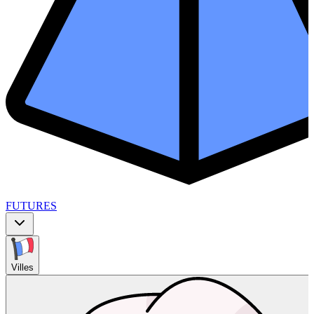
FUTURES
Villes