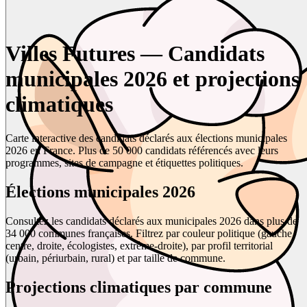
Villes Futures — Candidats
municipales 2026 et projections
climatiques
Carte interactive des candidats déclarés aux élections municipales
2026 en France. Plus de 50 000 candidats référencés avec leurs
programmes, sites de campagne et étiquettes politiques.
Élections municipales 2026
Consultez les candidats déclarés aux municipales 2026 dans plus de
34 000 communes françaises. Filtrez par couleur politique (gauche,
centre, droite, écologistes, extrême-droite), par profil territorial
(urbain, périurbain, rural) et par taille de commune.
Projections climatiques par commune