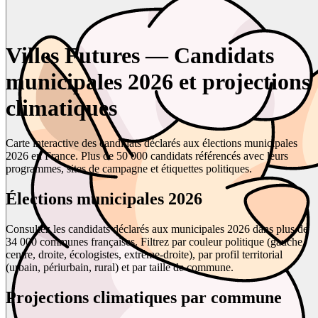
Villes Futures — Candidats
municipales 2026 et projections
climatiques
Carte interactive des candidats déclarés aux élections municipales
2026 en France. Plus de 50 000 candidats référencés avec leurs
programmes, sites de campagne et étiquettes politiques.
Élections municipales 2026
Consultez les candidats déclarés aux municipales 2026 dans plus de
34 000 communes françaises. Filtrez par couleur politique (gauche,
centre, droite, écologistes, extrême-droite), par profil territorial
(urbain, périurbain, rural) et par taille de commune.
Projections climatiques par commune