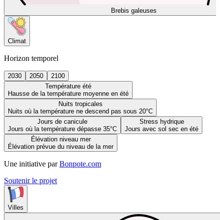
Brebis galeuses
Climat
Horizon temporel
2030
2050
2100
Température été
Hausse de la température moyenne en été
Nuits tropicales
Nuits où la température ne descend pas sous 20°C
Jours de canicule
Stress hydrique
Jours où la température dépasse 35°C
Jours avec sol sec en été
Élévation niveau mer
Élévation prévue du niveau de la mer
Une initiative par
Bonpote.com
Soutenir le projet
Villes