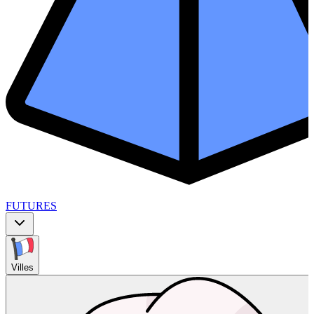
FUTURES
Villes