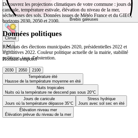
Découvrez les projections climatiques de votre commune : jours de
canicule, température estivale, élévation du niveau de la mer,
sécheresses des sols. Données issues de Météo France et du GIEC,
Brebis galeuses
horizons 2030, 2050 et 2100.
Données politiques
Climat
Résultats des élections municipales 2020, présidentielles 2022 et
législatives 2022. Couleur politique actuelle de la mairie, stabilité
politique, taux d'abstention.
Horizon temporel
2030
2050
2100
Température été
Hausse de la température moyenne en été
Nuits tropicales
Nuits où la température ne descend pas sous 20°C
Jours de canicule
Stress hydrique
Jours où la température dépasse 35°C
Jours avec sol sec en été
Élévation niveau mer
Élévation prévue du niveau de la mer