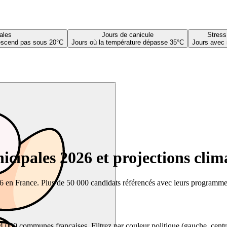
ales
Jours de canicule
Stress
descend pas sous 20°C
Jours où la température dépasse 35°C
Jours avec 
cipales 2026 et projections clim
26 en France. Plus de 50 000 candidats référencés avec leurs programmes,
00 communes françaises. Filtrez par couleur politique (gauche, centre, dr