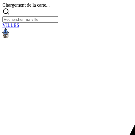
Chargement de la carte...
VILLES