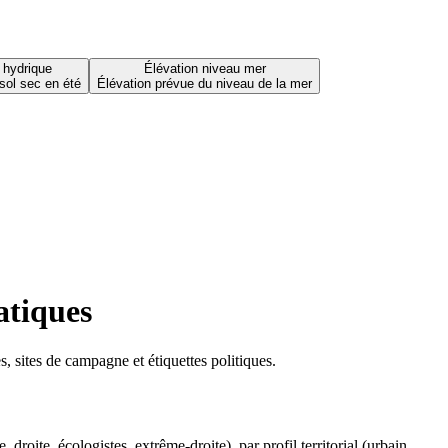
 hydrique
Élévation niveau mer
sol sec en été
Élévation prévue du niveau de la mer
atiques
 sites de campagne et étiquettes politiques.
oite, écologistes, extrême-droite), par profil territorial (urbain,