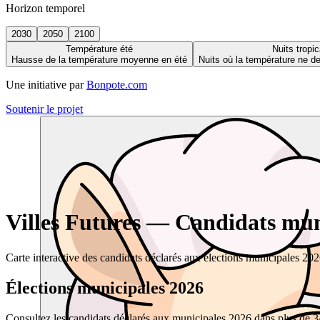
Horizon temporel
2030
2050
2100
Température été
Nuits tropic
Hausse de la température moyenne en été
Nuits où la température ne 
Une initiative par
Bonpote.com
Soutenir le projet
Villes Futures — Candidats muni
Carte interactive des candidats déclarés aux élections municipales 20
Élections municipales 2026
Consultez les candidats déclarés aux municipales 2026 dans plus de 34 0