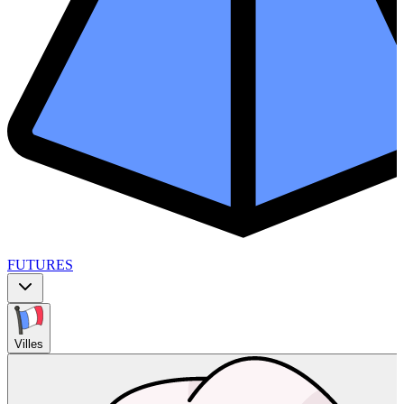
FUTURES
Villes