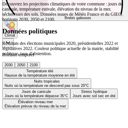
Découvrez les projections climatiques de votre commune : jours de
canicule, température estivale, élévation du niveau de la mer,
sécheresses des sols. Données issues de Météo France et du GIEC,
Brebis galeuses
horizons 2030, 2050 et 2100.
Données politiques
Climat
Résultats des élections municipales 2020, présidentielles 2022 et
législatives 2022. Couleur politique actuelle de la mairie, stabilité
politique, taux d'abstention.
Horizon temporel
2030
2050
2100
Température été
Hausse de la température moyenne en été
Nuits tropicales
Nuits où la température ne descend pas sous 20°C
Jours de canicule
Stress hydrique
Jours où la température dépasse 35°C
Jours avec sol sec en été
Élévation niveau mer
Élévation prévue du niveau de la mer