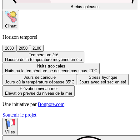
Brebis galeuses
Climat
Horizon temporel
2030
2050
2100
Température été
Hausse de la température moyenne en été
Nuits tropicales
Nuits où la température ne descend pas sous 20°C
Jours de canicule
Stress hydrique
Jours où la température dépasse 35°C
Jours avec sol sec en été
Élévation niveau mer
Élévation prévue du niveau de la mer
Une initiative par
Bonpote.com
Soutenir le projet
Villes