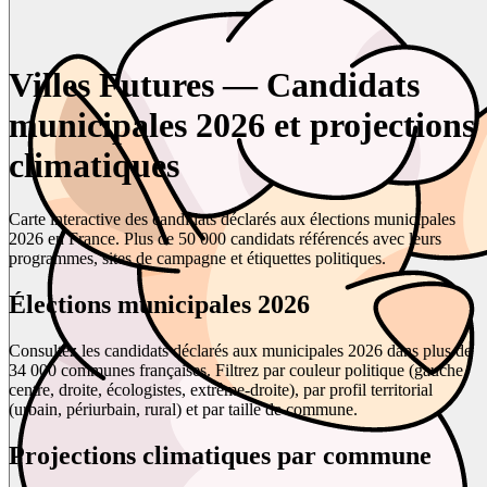
Villes Futures — Candidats
municipales 2026 et projections
climatiques
Carte interactive des candidats déclarés aux élections municipales
2026 en France. Plus de 50 000 candidats référencés avec leurs
programmes, sites de campagne et étiquettes politiques.
Élections municipales 2026
Consultez les candidats déclarés aux municipales 2026 dans plus de
34 000 communes françaises. Filtrez par couleur politique (gauche,
centre, droite, écologistes, extrême-droite), par profil territorial
(urbain, périurbain, rural) et par taille de commune.
Projections climatiques par commune